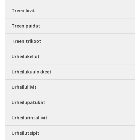
Treeniliivit
Treenipaidat
Treenitrikoot
Urheilukellot
Urheilukuulokkeet
Urheiluliivit
Urheilupatukat
Urheilurintaliivit
Urheiluteipit