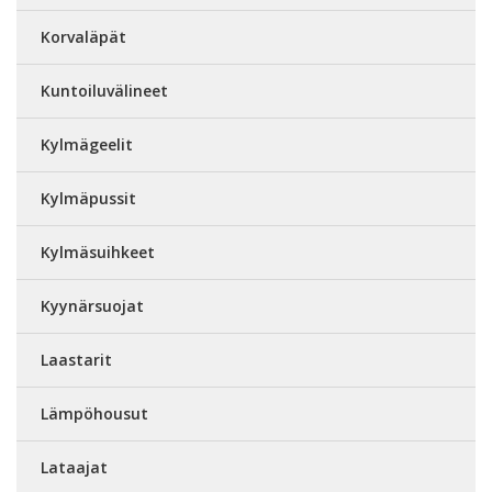
Korvaläpät
Kuntoiluvälineet
Kylmägeelit
Kylmäpussit
Kylmäsuihkeet
Kyynärsuojat
Laastarit
Lämpöhousut
Lataajat