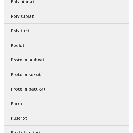
Polvihihnat
Polvisuojat
Polvituet
Poolot
Proteiinijauheet
Proteiinikeksit
Proteiinipatukat
Puikot
Puserot
Rakkolaastarit