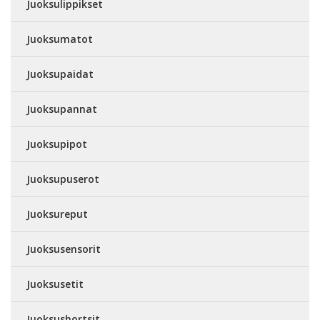
Juoksulippikset
Juoksumatot
Juoksupaidat
Juoksupannat
Juoksupipot
Juoksupuserot
Juoksureput
Juoksusensorit
Juoksusetit
Juoksushortsit