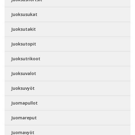
Juoksusukat
Juoksutakit
Juoksutopit
Juoksutrikoot
Juoksuvalot
Juoksuvyöt
Juomapullot
Juomareput
Juomavyöt