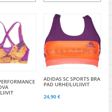
ADIDAS SC SPORTS BRA
 PERFORMANCE
PAD URHEILULIIVIT
OVA
LIIVIT
24,90
€
äinen