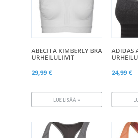
ABECITA KIMBERLY BRA
ADIDAS 
URHEILULIIVIT
URHEILU
29,99
€
24,99
€
LUE LISÄÄ »
L