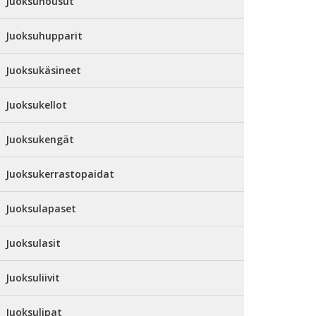
Juoksuhousut
Juoksuhupparit
Juoksukäsineet
Juoksukellot
Juoksukengät
Juoksukerrastopaidat
Juoksulapaset
Juoksulasit
Juoksuliivit
Juoksulipat