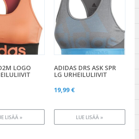
 D2M LOGO
ADIDAS DRS ASK SPR
EILULIIVIT
LG URHEILULIIVIT
19,99
€
UE LISÄÄ »
LUE LISÄÄ »