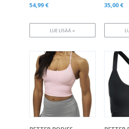
54,99
€
35,00
€
LUE LISÄÄ »
L