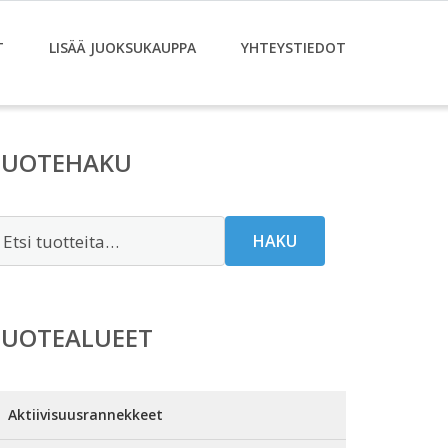
T
LISÄÄ JUOKSUKAUPPA
YHTEYSTIEDOT
TUOTEHAKU
tsi:
HAKU
TUOTEALUEET
Aktiivisuusrannekkeet