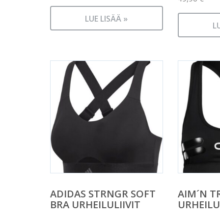
Nykyine
oli:
LUE LISÄÄ »
hinta
49,90 €.
L
on:
17,00 €.
ADIDAS STRNGR SOFT
AIM´N T
BRA URHEILULIIVIT
URHEILU