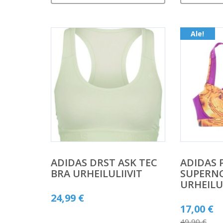
Ale!
ADIDAS DRST ASK TEC
ADIDAS
BRA URHEILULIIVIT
SUPERN
URHEILU
24,99
€
Alkuper
17,00
€
hinta
49,90
€