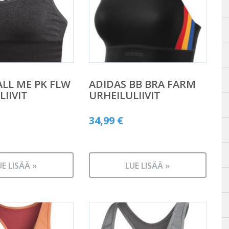
ALL ME PK FLW
ADIDAS BB BRA FARM
LIIVIT
URHEILULIIVIT
34,99
€
UE LISÄÄ »
LUE LISÄÄ »