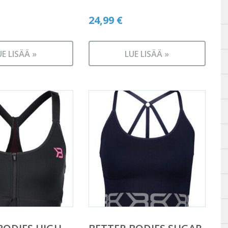
24,99
€
UE LISÄÄ »
LUE LISÄÄ »