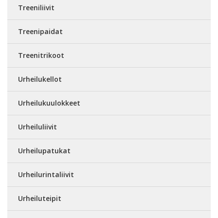
Treeniliivit
Treenipaidat
Treenitrikoot
Urheilukellot
Urheilukuulokkeet
Urheiluliivit
Urheilupatukat
Urheilurintaliivit
Urheiluteipit