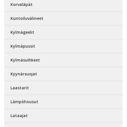
Korvaläpät
Kuntoiluvälineet
Kylmägeelit
Kylmäpussit
Kylmäsuihkeet
Kyynärsuojat
Laastarit
Lämpöhousut
Lataajat