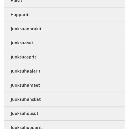
Huivit
Hupparit
Juoksuanorakit
Juoksuasut
Juoksucaprit
Juoksuhaalarit
Juoksuhameet
Juoksuhanskat
Juoksuhousut
Juoksuhupparit