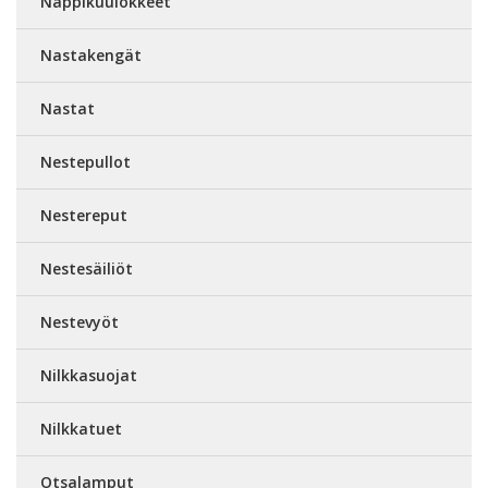
Nappikuulokkeet
Nastakengät
Nastat
Nestepullot
Nestereput
Nestesäiliöt
Nestevyöt
Nilkkasuojat
Nilkkatuet
Otsalamput