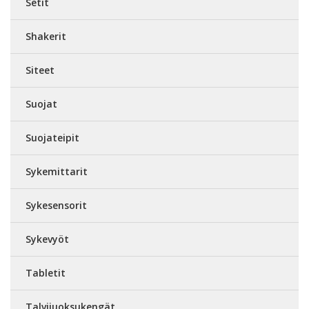
Setit
Shakerit
Siteet
Suojat
Suojateipit
Sykemittarit
Sykesensorit
Sykevyöt
Tabletit
Talvijuoksukengät