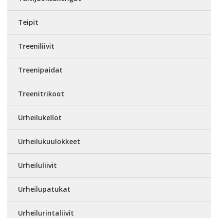
Teipit
Treeniliivit
Treenipaidat
Treenitrikoot
Urheilukellot
Urheilukuulokkeet
Urheiluliivit
Urheilupatukat
Urheilurintaliivit