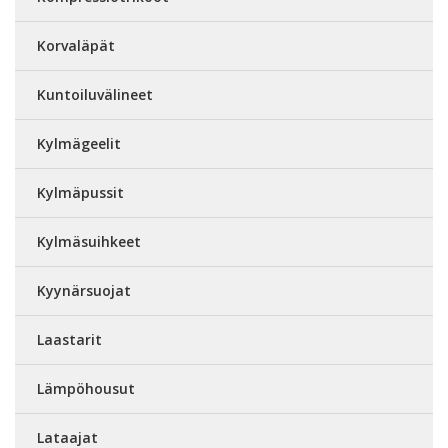
Korvaläpät
Kuntoiluvälineet
Kylmägeelit
Kylmäpussit
Kylmäsuihkeet
Kyynärsuojat
Laastarit
Lämpöhousut
Lataajat