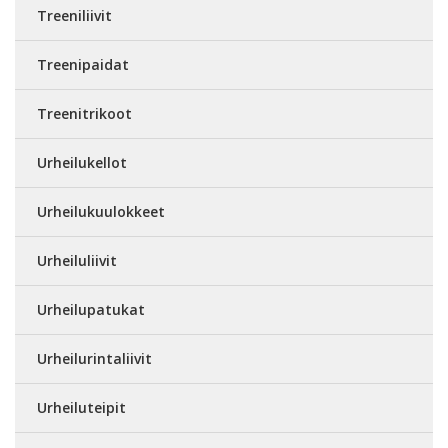
Treeniliivit
Treenipaidat
Treenitrikoot
Urheilukellot
Urheilukuulokkeet
Urheiluliivit
Urheilupatukat
Urheilurintaliivit
Urheiluteipit