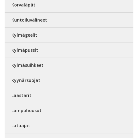
Korvaläpät
Kuntoiluvälineet
Kylmägeelit
Kylmäpussit
Kylmäsuihkeet
Kyynärsuojat
Laastarit
Lämpöhousut
Lataajat