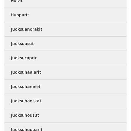
Huivit
Hupparit
Juoksuanorakit
Juoksuasut
Juoksucaprit
Juoksuhaalarit
Juoksuhameet
Juoksuhanskat
Juoksuhousut
Juoksuhupparit