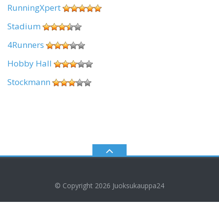
RunningXpert
Stadium
4Runners
Hobby Hall
Stockmann
© Copyright 2026
Juoksukauppa24