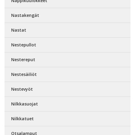
Nappikuulokkeet
Nastakengät
Nastat
Nestepullot
Nestereput
Nestesäiliöt
Nestevyöt
Nilkkasuojat
Nilkkatuet
Otsalamput