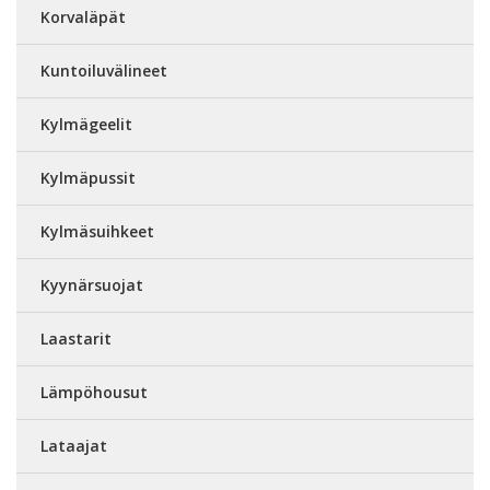
Korvaläpät
Kuntoiluvälineet
Kylmägeelit
Kylmäpussit
Kylmäsuihkeet
Kyynärsuojat
Laastarit
Lämpöhousut
Lataajat