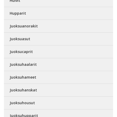
Huivit
Hupparit
Juoksuanorakit
Juoksuasut
Juoksucaprit
Juoksuhaalarit
Juoksuhameet
Juoksuhanskat
Juoksuhousut
Juoksuhupparit