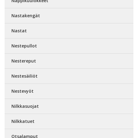
Nappikuulokkeet
Nastakengät
Nastat
Nestepullot
Nestereput
Nestesäiliöt
Nestevyöt
Nilkkasuojat
Nilkkatuet
Otsalamput