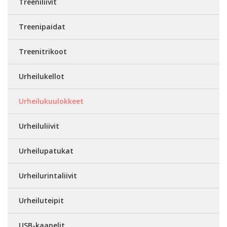
Treeniliivit
Treenipaidat
Treenitrikoot
Urheilukellot
Urheilukuulokkeet
Urheiluliivit
Urheilupatukat
Urheilurintaliivit
Urheiluteipit
USB-kaapelit