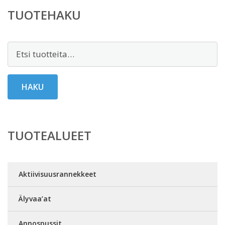
TUOTEHAKU
Etsi:
HAKU
TUOTEALUEET
Aktiivisuusrannekkeet
Älyvaa’at
Annospussit