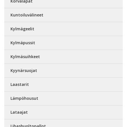
Korvaläpät
Kuntoiluvälineet
Kylmägeelit
Kylmäpussit
Kylmäsuihkeet
Kyynärsuojat
Laastarit
Lämpöhousut
Lataajat
Lihashuoltopallot