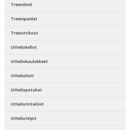
Treeniliivit
Treenipaidat
Treenitrikoot
Urheilukellot
Urheilukuulokkeet
Urheiluliivit
Urheilupatukat
Urheilurintaliivit
Urheiluteipit