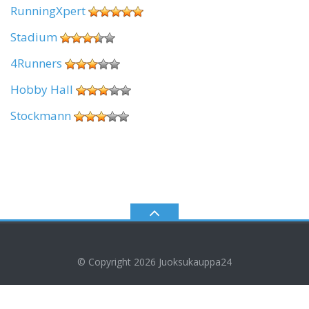
RunningXpert
Stadium
4Runners
Hobby Hall
Stockmann
© Copyright 2026
Juoksukauppa24