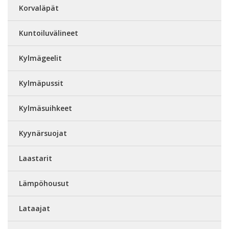
Korvaläpät
Kuntoiluvälineet
Kylmägeelit
Kylmäpussit
Kylmäsuihkeet
Kyynärsuojat
Laastarit
Lämpöhousut
Lataajat