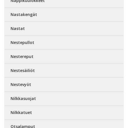
Nappikuulokkeet
Nastakengät
Nastat
Nestepullot
Nestereput
Nestesäiliöt
Nestevyöt
Nilkkasuojat
Nilkkatuet
Otsalamput