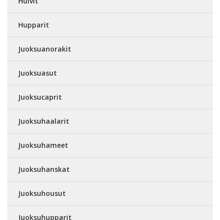
Huivit
Hupparit
Juoksuanorakit
Juoksuasut
Juoksucaprit
Juoksuhaalarit
Juoksuhameet
Juoksuhanskat
Juoksuhousut
Juoksuhupparit