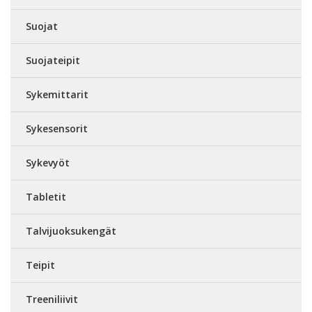
Suojat
Suojateipit
Sykemittarit
Sykesensorit
Sykevyöt
Tabletit
Talvijuoksukengät
Teipit
Treeniliivit