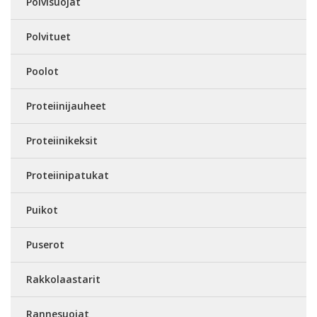
Polvisuojat
Polvituet
Poolot
Proteiinijauheet
Proteiinikeksit
Proteiinipatukat
Puikot
Puserot
Rakkolaastarit
Rannesuojat