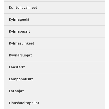
Kuntoiluvälineet
Kylmägeelit
Kylmäpussit
Kylmäsuihkeet
Kyynärsuojat
Laastarit
Lämpöhousut
Lataajat
Lihashuoltopallot