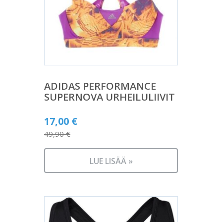
ADIDAS PERFORMANCE
SUPERNOVA URHEILULIIVIT
Alkuperäinen
17,00
€
hinta
49,90
€
Nykyinen
oli:
hinta
49,90 €.
LUE LISÄÄ »
on:
17,00 €.