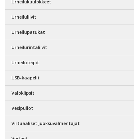
Urheilukuulokkeet
Urheiluliivit
Urheilupatukat
Urheilurintaliivit
Urheiluteipit
USB-kaapelit
Valoklipsit
Vesipullot
Virtuaaliset juoksuvalmentajat
Voiteet