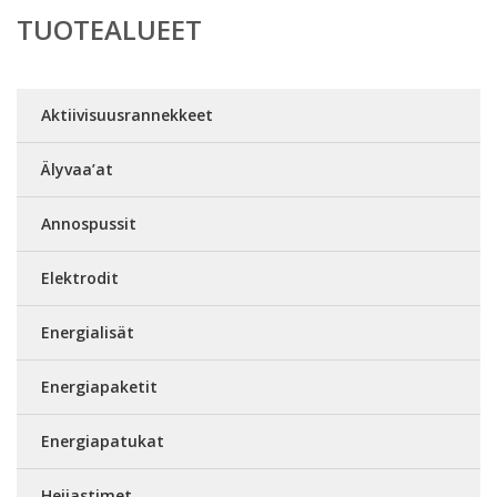
TUOTEALUEET
Aktiivisuusrannekkeet
Älyvaa’at
Annospussit
Elektrodit
Energialisät
Energiapaketit
Energiapatukat
Heijastimet