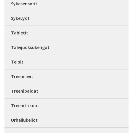
Sykesensorit
Sykevyöt
Tabletit
Talvijuoksukengät
Teipit
Treeniliivit
Treenipaidat
Treenitrikoot
Urheilukellot