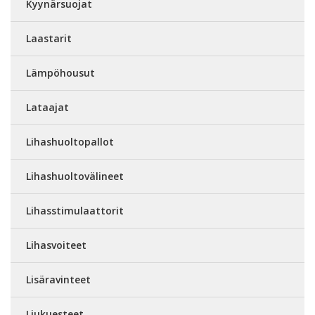
Kyynärsuojat
Laastarit
Lämpöhousut
Lataajat
Lihashuoltopallot
Lihashuoltovälineet
Lihasstimulaattorit
Lihasvoiteet
Lisäravinteet
Liukuesteet