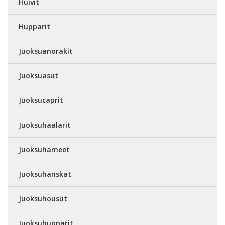
Huivit
Hupparit
Juoksuanorakit
Juoksuasut
Juoksucaprit
Juoksuhaalarit
Juoksuhameet
Juoksuhanskat
Juoksuhousut
Juoksuhupparit