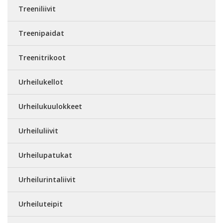
Treeniliivit
Treenipaidat
Treenitrikoot
Urheilukellot
Urheilukuulokkeet
Urheiluliivit
Urheilupatukat
Urheilurintaliivit
Urheiluteipit