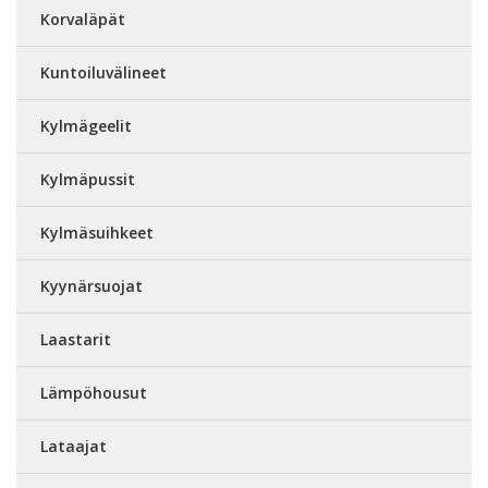
Korvaläpät
Kuntoiluvälineet
Kylmägeelit
Kylmäpussit
Kylmäsuihkeet
Kyynärsuojat
Laastarit
Lämpöhousut
Lataajat