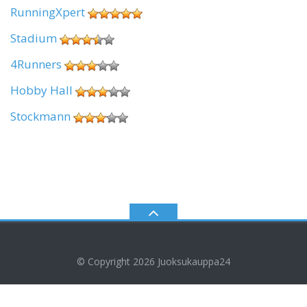
RunningXpert
Stadium
4Runners
Hobby Hall
Stockmann
© Copyright 2026
Juoksukauppa24