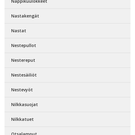
Nappikuulokkeet
Nastakengät
Nastat
Nestepullot
Nestereput
Nestesäiliöt
Nestevyöt
Nilkkasuojat
Nilkkatuet
Otsalamput