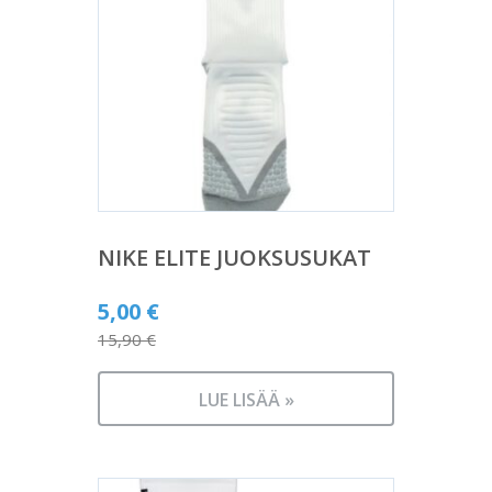
NIKE ELITE JUOKSUSUKAT
Alkuperäinen
5,00
€
hinta
15,90
€
Nykyinen
oli:
hinta
15,90 €.
LUE LISÄÄ »
on:
5,00 €.