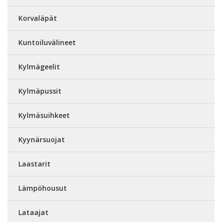
Korvaläpät
Kuntoiluvälineet
Kylmägeelit
Kylmäpussit
Kylmäsuihkeet
Kyynärsuojat
Laastarit
Lämpöhousut
Lataajat