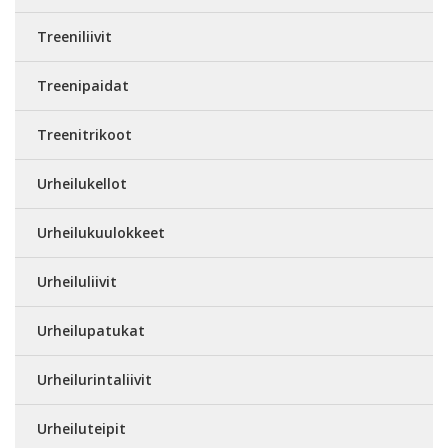
Treeniliivit
Treenipaidat
Treenitrikoot
Urheilukellot
Urheilukuulokkeet
Urheiluliivit
Urheilupatukat
Urheilurintaliivit
Urheiluteipit