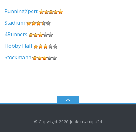
RunningXpert
Stadium
4Runners
Hobby Hall
Stockmann
© Copyright 2026
Juoksukauppa24