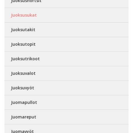
Juoksushortsit
Juoksusukat
Juoksutakit
Juoksutopit
Juoksutrikoot
Juoksuvalot
Juoksuvyöt
Juomapullot
Juomareput
Juomavyöt