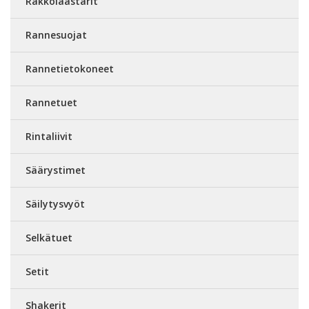
Rakkolaastarit
Rannesuojat
Rannetietokoneet
Rannetuet
Rintaliivit
Säärystimet
Säilytysvyöt
Selkätuet
Setit
Shakerit