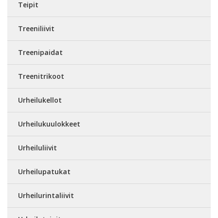
Teipit
Treeniliivit
Treenipaidat
Treenitrikoot
Urheilukellot
Urheilukuulokkeet
Urheiluliivit
Urheilupatukat
Urheilurintaliivit