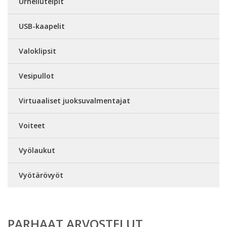
Urheiluteipit
USB-kaapelit
Valoklipsit
Vesipullot
Virtuaaliset juoksuvalmentajat
Voiteet
Vyölaukut
Vyötärövyöt
PARHAAT ARVOSTELUT