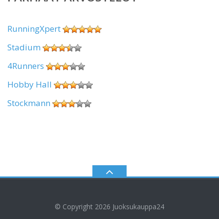
RunningXpert
Stadium
4Runners
Hobby Hall
Stockmann
© Copyright 2026
Juoksukauppa24