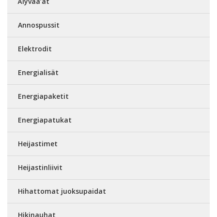
Älyvaa’at
Annospussit
Elektrodit
Energialisät
Energiapaketit
Energiapatukat
Heijastimet
Heijastinliivit
Hihattomat juoksupaidat
Hikinauhat