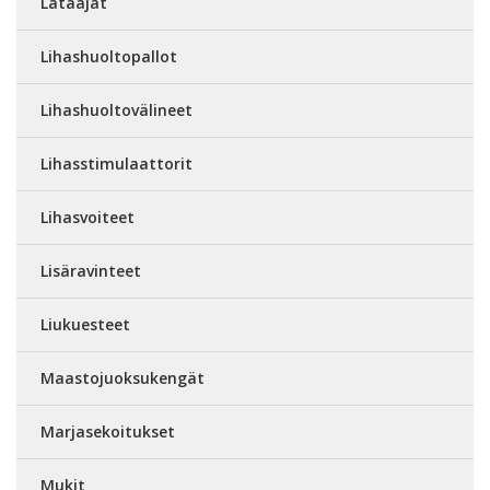
Lataajat
Lihashuoltopallot
Lihashuoltovälineet
Lihasstimulaattorit
Lihasvoiteet
Lisäravinteet
Liukuesteet
Maastojuoksukengät
Marjasekoitukset
Mukit