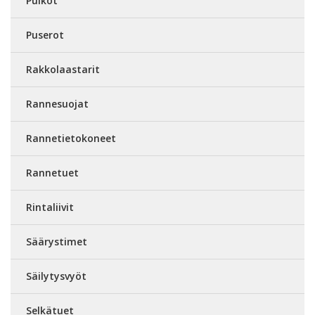
Puikot
Puserot
Rakkolaastarit
Rannesuojat
Rannetietokoneet
Rannetuet
Rintaliivit
Säärystimet
Säilytysvyöt
Selkätuet