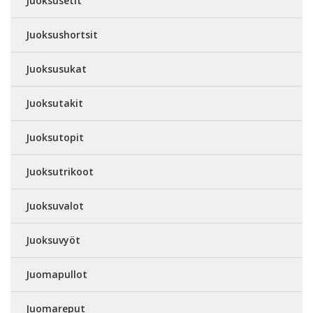
Juoksusetit
Juoksushortsit
Juoksusukat
Juoksutakit
Juoksutopit
Juoksutrikoot
Juoksuvalot
Juoksuvyöt
Juomapullot
Juomareput