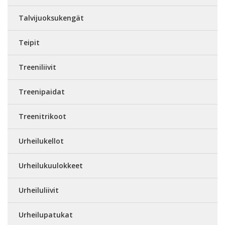
Talvijuoksukengät
Teipit
Treeniliivit
Treenipaidat
Treenitrikoot
Urheilukellot
Urheilukuulokkeet
Urheiluliivit
Urheilupatukat