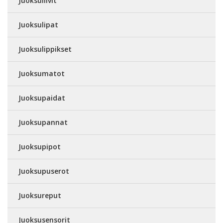
Juoksuliivit
Juoksulipat
Juoksulippikset
Juoksumatot
Juoksupaidat
Juoksupannat
Juoksupipot
Juoksupuserot
Juoksureput
Juoksusensorit