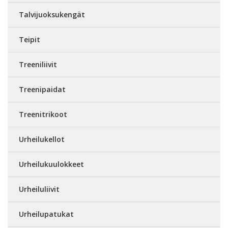
Talvijuoksukengät
Teipit
Treeniliivit
Treenipaidat
Treenitrikoot
Urheilukellot
Urheilukuulokkeet
Urheiluliivit
Urheilupatukat