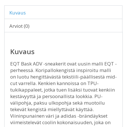
Kuvaus
Arviot (0)
Kuvaus
EQT Bask ADV -sneakerit ovat uusin malli EQT -
perheessä. Koripallokengistä inspiroitu malli
on luotu hengittävästä tekstiili-päällisestä mid-
cut varrella. Kenkien kannoissa on TPU-
tukikappaleet, jotka tuen lisäksi tuovat kenkiin
kestävyyttä ja persoonallista lookkia. PU-
välipohja, paksu ulkopohja sekä muotoilu
tekevät kengistä miellyttävät käyttää.
Viininpunainen väri ja adidas -brändäykset
viimeistelevät coolin kokonaisuuden, joka on