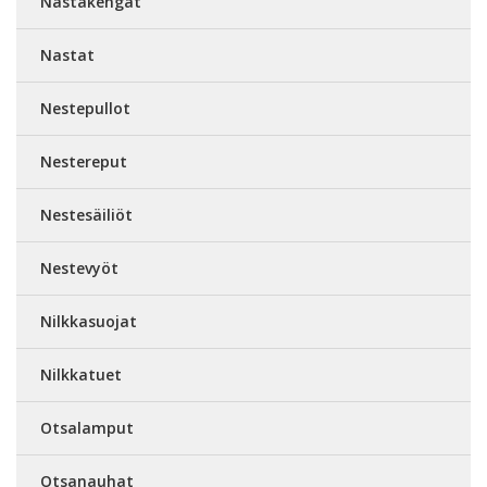
Nastakengät
Nastat
Nestepullot
Nestereput
Nestesäiliöt
Nestevyöt
Nilkkasuojat
Nilkkatuet
Otsalamput
Otsanauhat