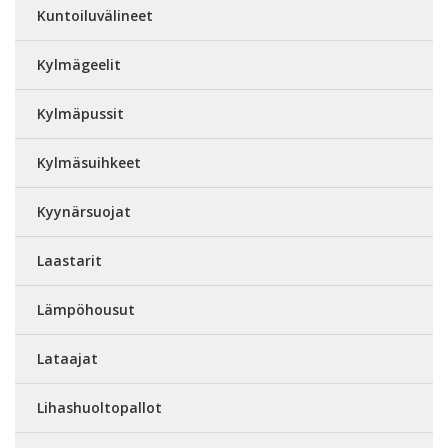
Kuntoiluvälineet
Kylmägeelit
Kylmäpussit
Kylmäsuihkeet
Kyynärsuojat
Laastarit
Lämpöhousut
Lataajat
Lihashuoltopallot