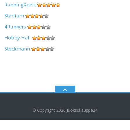
RunningXpert
Stadium
4Runners
Hobby Hall
Stockmann
© Copyright 2026
Juoksukauppa24