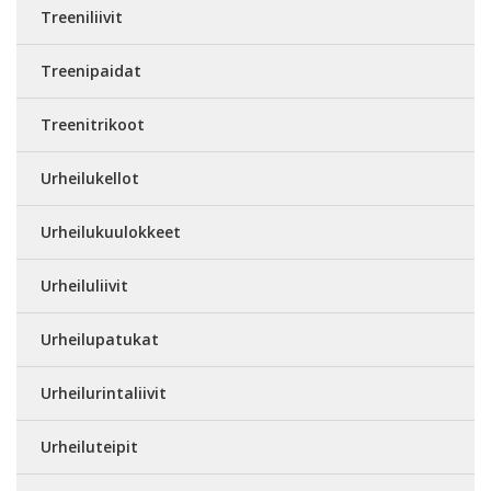
Treeniliivit
Treenipaidat
Treenitrikoot
Urheilukellot
Urheilukuulokkeet
Urheiluliivit
Urheilupatukat
Urheilurintaliivit
Urheiluteipit