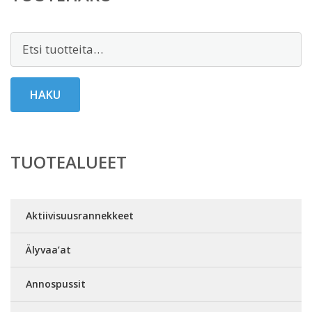
Etsi:
HAKU
TUOTEALUEET
Aktiivisuusrannekkeet
Älyvaa’at
Annospussit