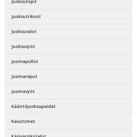
Juoksutopit
Juoksutrikoot
Juoksuvalot
Juoksuvyöt
Juomapullot
Juomareput
Juomavyöt
Kääntöjuoksupaidat
Kaiuttimet
Käsivarsikotelot