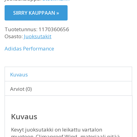
SIIRRY KAUPPAAN »
Tuotetunnus:
1170360656
Osasto:
Juoksutakit
Adidas Performance
Kuvaus
Arviot (0)
Kuvaus
Kevyt juoksutakki on leikattu vartalon
muotoon. Climaproof Wind -materiaali pitää