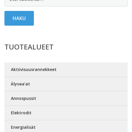
HAKU
TUOTEALUEET
Aktiivisuusrannekkeet
Älyvaa’at
Annospussit
Elektrodit
Energialisät