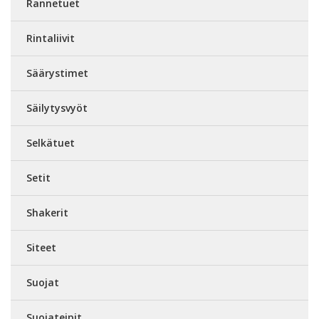
Rannetuet
Rintaliivit
Säärystimet
Säilytysvyöt
Selkätuet
Setit
Shakerit
Siteet
Suojat
Suojateipit