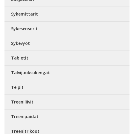
Sykemittarit
Sykesensorit
Sykevyöt
Tabletit
Talvijuoksukengät
Teipit
Treeniliivit
Treenipaidat
Treenitrikoot