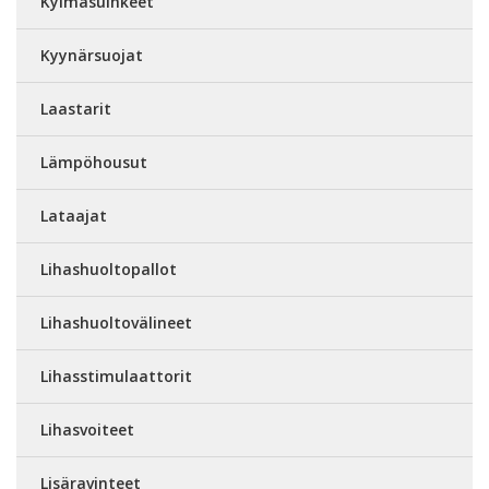
Kylmäsuihkeet
Kyynärsuojat
Laastarit
Lämpöhousut
Lataajat
Lihashuoltopallot
Lihashuoltovälineet
Lihasstimulaattorit
Lihasvoiteet
Lisäravinteet