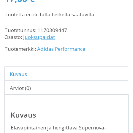
hinta
Nykyinen
oli:
Tuotetta ei ole tällä hetkellä saatavilla
hinta
49,90 €.
on:
17,00 €.
Tuotetunnus:
1170309447
Osasto:
Juoksupaidat
Tuotemerkki:
Adidas Performance
Kuvaus
Arviot (0)
Kuvaus
Eläväpintainen ja hengittävä Supernova-