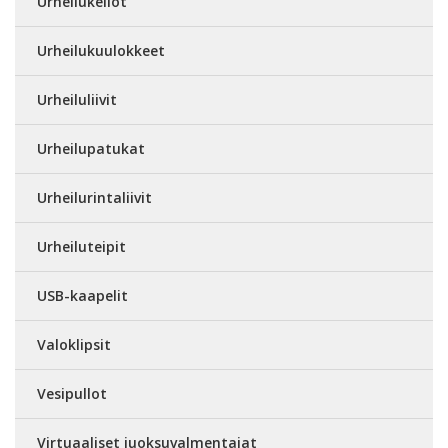
Urheilukellot
Urheilukuulokkeet
Urheiluliivit
Urheilupatukat
Urheilurintaliivit
Urheiluteipit
USB-kaapelit
Valoklipsit
Vesipullot
Virtuaaliset juoksuvalmentajat