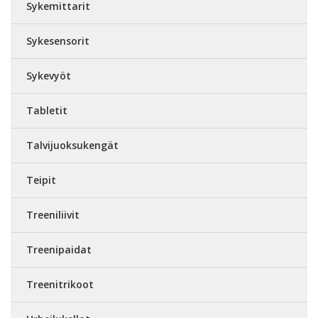
Sykemittarit
Sykesensorit
Sykevyöt
Tabletit
Talvijuoksukengät
Teipit
Treeniliivit
Treenipaidat
Treenitrikoot