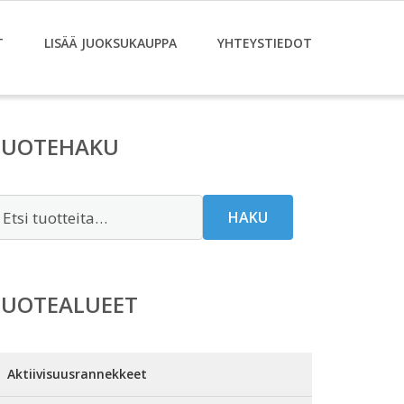
T
LISÄÄ JUOKSUKAUPPA
YHTEYSTIEDOT
TUOTEHAKU
tsi:
HAKU
TUOTEALUEET
Aktiivisuusrannekkeet