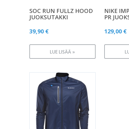
SOC RUN FULLZ HOOD
NIKE IM
JUOKSUTAKKI
PR JUOK
39,90
€
129,00
€
LUE LISÄÄ »
L