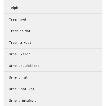
Teipit
Treeniliivit
Treenipaidat
Treenitrikoot
Urheilukellot
Urheilukuulokkeet
Urheiluliivit
Urheilupatukat
Urheilurintaliivit