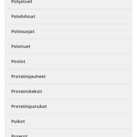
Pohjetuet
Polvihihnat
Polvisuojat
Polvituet
Poolot
Proteiinijauheet
Proteiinikeksit
Proteiinipatukat
Puikot
Puserot