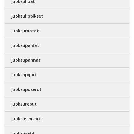
Juoksulipat
Juoksulippikset
Juoksumatot
Juoksupaidat
Juoksupannat
Juoksupipot
Juoksupuserot
Juoksureput
Juoksusensorit
Juoksusetit