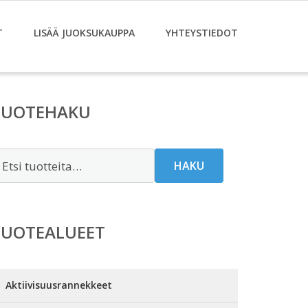
T
LISÄÄ JUOKSUKAUPPA
YHTEYSTIEDOT
TUOTEHAKU
tsi:
HAKU
TUOTEALUEET
Aktiivisuusrannekkeet