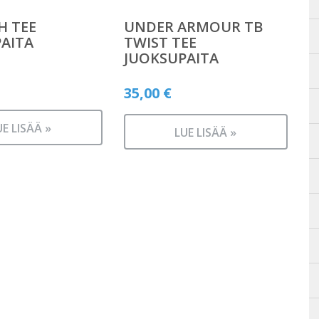
H TEE
UNDER ARMOUR TB
AITA
TWIST TEE
JUOKSUPAITA
35,00
€
UE LISÄÄ »
LUE LISÄÄ »