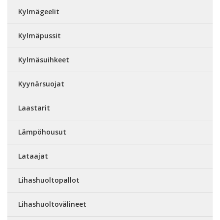
Kylmägeelit
Kylmäpussit
Kylmäsuihkeet
Kyynärsuojat
Laastarit
Lämpöhousut
Lataajat
Lihashuoltopallot
Lihashuoltovälineet