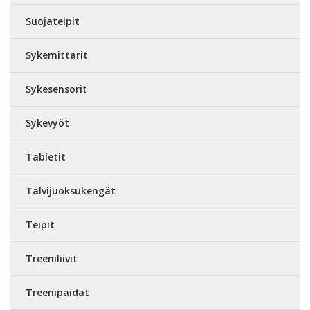
Suojateipit
Sykemittarit
Sykesensorit
Sykevyöt
Tabletit
Talvijuoksukengät
Teipit
Treeniliivit
Treenipaidat