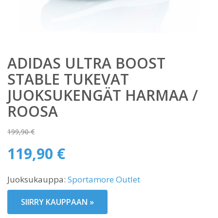
ADIDAS ULTRA BOOST
STABLE TUKEVAT
JUOKSUKENGÄT HARMAA /
ROOSA
199,90
€
Alkuperäinen
119,90
€
hinta
Nykyinen
oli:
Juoksukauppa:
Sportamore Outlet
hinta
199,90 €.
on:
SIIRRY KAUPPAAN »
119,90 €.