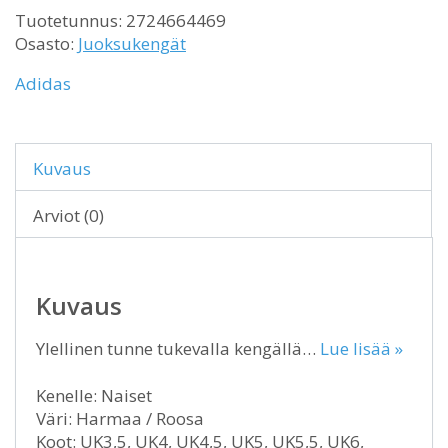
Tuotetunnus:
2724664469
Osasto:
Juoksukengät
Adidas
Kuvaus
Arviot (0)
Kuvaus
Ylellinen tunne tukevalla kengällä…
Lue lisää »
Kenelle: Naiset
Väri: Harmaa / Roosa
Koot: UK3,5, UK4, UK4,5, UK5, UK5,5, UK6,