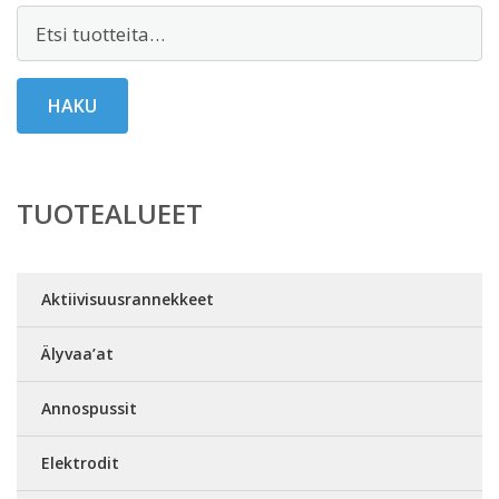
Etsi:
HAKU
TUOTEALUEET
Aktiivisuusrannekkeet
Älyvaa’at
Annospussit
Elektrodit