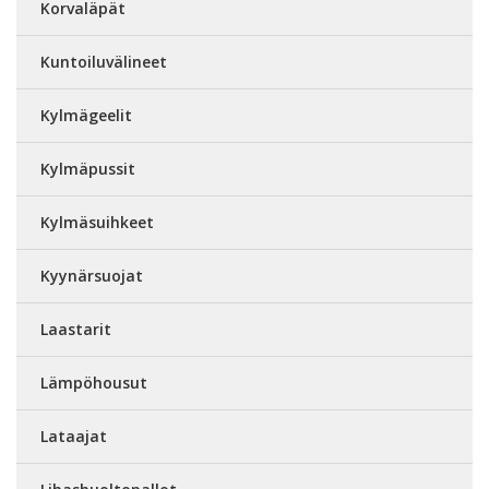
Korvaläpät
Kuntoiluvälineet
Kylmägeelit
Kylmäpussit
Kylmäsuihkeet
Kyynärsuojat
Laastarit
Lämpöhousut
Lataajat