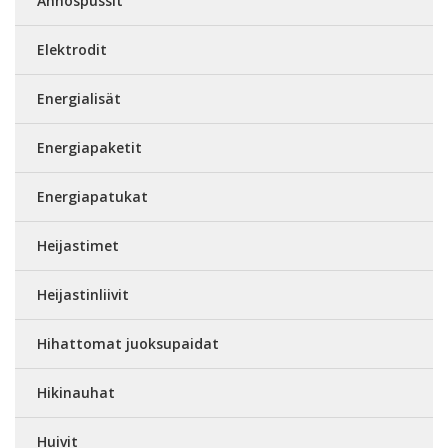
Annospussit
Elektrodit
Energialisät
Energiapaketit
Energiapatukat
Heijastimet
Heijastinliivit
Hihattomat juoksupaidat
Hikinauhat
Huivit