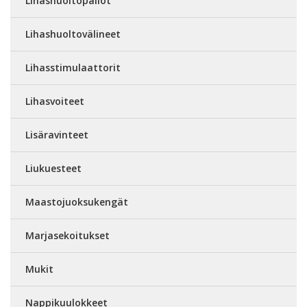
Lihashuoltopallot
Lihashuoltovälineet
Lihasstimulaattorit
Lihasvoiteet
Lisäravinteet
Liukuesteet
Maastojuoksukengät
Marjasekoitukset
Mukit
Nappikuulokkeet