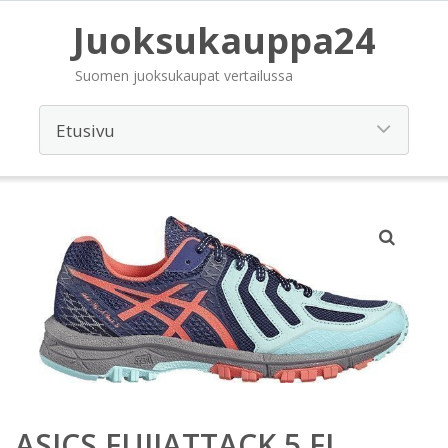
Juoksukauppa24
Suomen juoksukaupat vertailussa
ASICS FUJIATTACK 5 FI