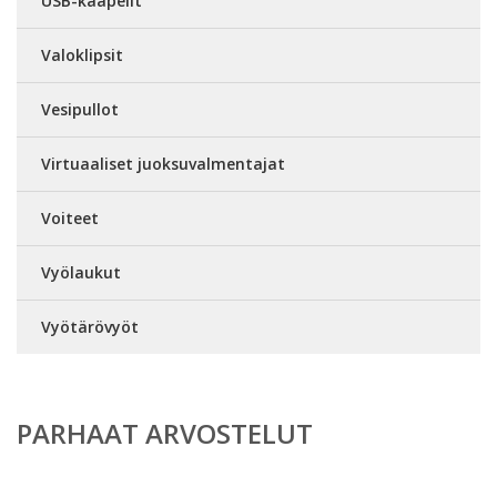
USB-kaapelit
Valoklipsit
Vesipullot
Virtuaaliset juoksuvalmentajat
Voiteet
Vyölaukut
Vyötärövyöt
PARHAAT ARVOSTELUT