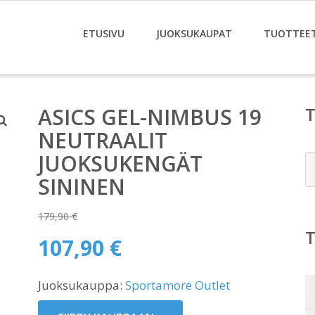
ETUSIVU
JUOKSUKAUPAT
TUOTTEE
ASICS GEL-NIMBUS 19
NEUTRAALIT
JUOKSUKENGÄT
E
SININEN
179,90
€
Alkuperäinen
107,90
€
hinta
Nykyinen
oli:
Juoksukauppa:
Sportamore Outlet
hinta
179,90 €.
on: