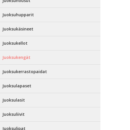
Juoksuhousut
Juoksuhupparit
Juoksukäsineet
Juoksukellot
Juoksukengät
Juoksukerrastopaidat
Juoksulapaset
Juoksulasit
Juoksuliivit
Juoksulipat