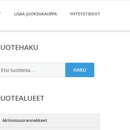
T
LISÄÄ JUOKSUKAUPPA
YHTEYSTIEDOT
TUOTEHAKU
tsi:
HAKU
TUOTEALUEET
Aktiivisuusrannekkeet