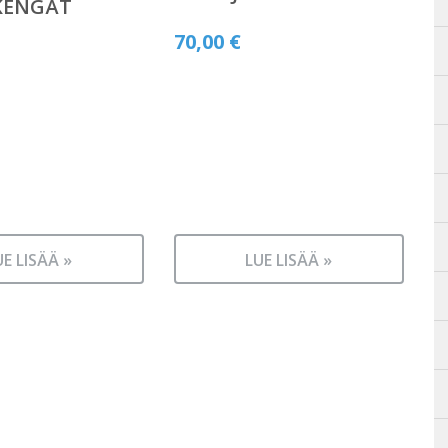
KENGÄT
70,00
€
UE LISÄÄ »
LUE LISÄÄ »