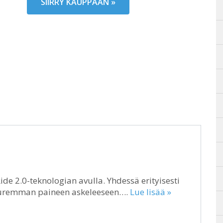
SIIRRY KAUPPAAN »
107,90 €.
de 2.0-teknologian avulla. Yhdessä erityisesti
uuremman paineen askeleeseen….
Lue lisää »