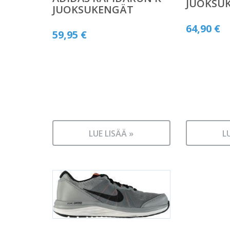
JUOKSU
JUOKSUKENGÄT
64,90
€
59,95
€
LUE LISÄÄ »
L