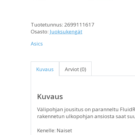
Tuotetunnus:
2699111617
Osasto:
Juoksukengät
Asics
Kuvaus
Arviot (0)
Kuvaus
Välipohjan jousitus on paranneltu FluidRi
rakennetun ulkopohjan ansiosta saat s
Kenelle: Naiset