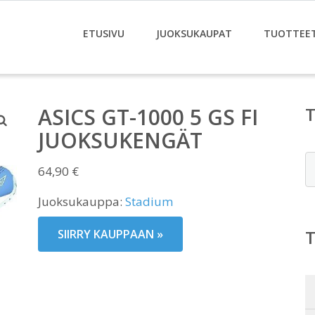
ETUSIVU
JUOKSUKAUPAT
TUOTTEE
ASICS GT-1000 5 GS FI
JUOKSUKENGÄT
E
64,90
€
Juoksukauppa:
Stadium
SIIRRY KAUPPAAN »