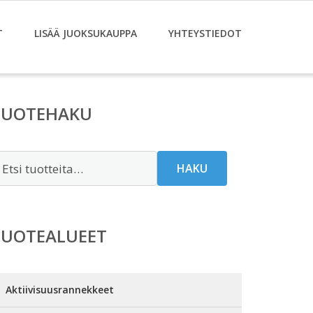
T
LISÄÄ JUOKSUKAUPPA
YHTEYSTIEDOT
TUOTEHAKU
tsi:
HAKU
TUOTEALUEET
Aktiivisuusrannekkeet