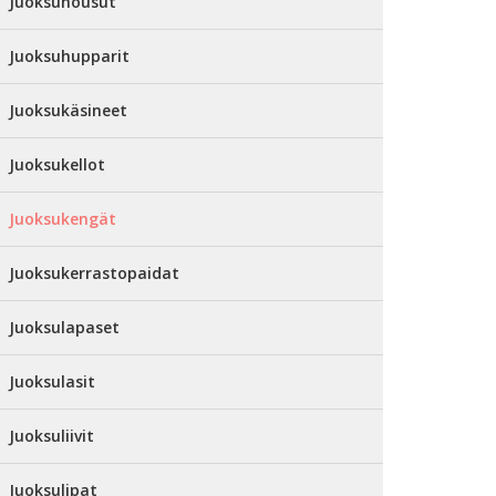
Juoksuhousut
Juoksuhupparit
Juoksukäsineet
Juoksukellot
Juoksukengät
Juoksukerrastopaidat
Juoksulapaset
Juoksulasit
Juoksuliivit
Juoksulipat