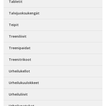
Tabletit
Talvijuoksukengät
Teipit
Treeniliivit
Treenipaidat
Treenitrikoot
Urheilukellot
Urheilukuulokkeet
Urheiluliivit
Urheilupatukat