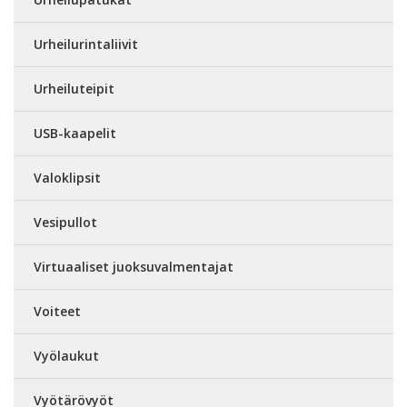
Urheilurintaliivit
Urheiluteipit
USB-kaapelit
Valoklipsit
Vesipullot
Virtuaaliset juoksuvalmentajat
Voiteet
Vyölaukut
Vyötärövyöt