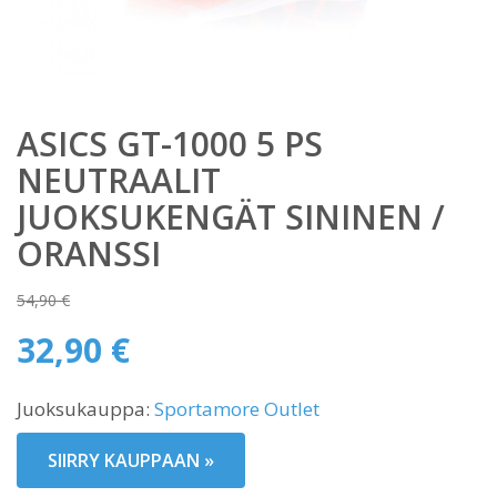
ASICS GT-1000 5 PS
NEUTRAALIT
JUOKSUKENGÄT SININEN /
ORANSSI
54,90
€
Alkuperäinen
32,90
€
hinta
Nykyinen
oli:
Juoksukauppa:
Sportamore Outlet
hinta
54,90 €.
on:
SIIRRY KAUPPAAN »
32,90 €.