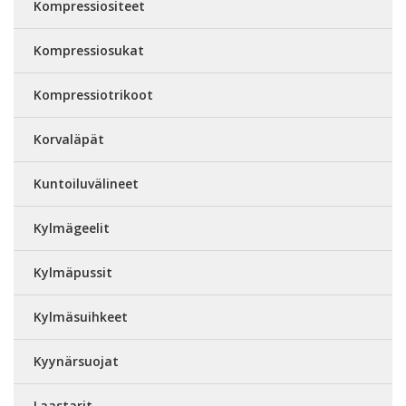
Kompressiositeet
Kompressiosukat
Kompressiotrikoot
Korvaläpät
Kuntoiluvälineet
Kylmägeelit
Kylmäpussit
Kylmäsuihkeet
Kyynärsuojat
Laastarit