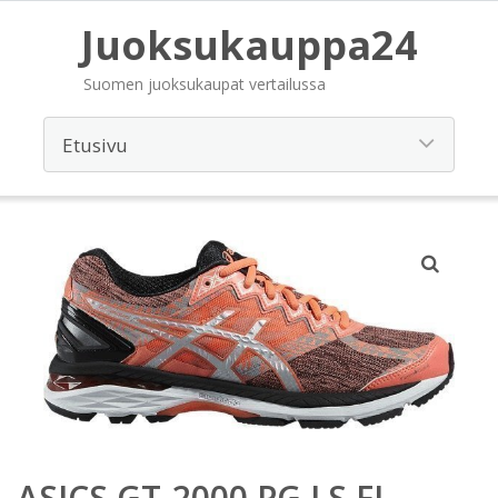
Juoksukauppa24
Suomen juoksukaupat vertailussa
ASICS GT-2000 PG LS FI