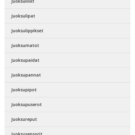
Juoksuliivit
Juoksulipat
Juoksulippikset
Juoksumatot
Juoksupaidat
Juoksupannat
Juoksupipot
Juoksupuserot
Juoksureput
Juoksusensorit