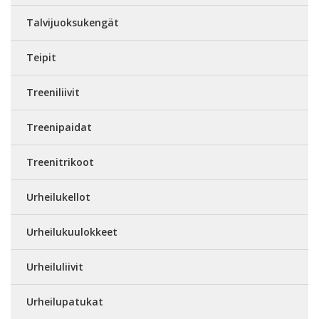
Talvijuoksukengät
Teipit
Treeniliivit
Treenipaidat
Treenitrikoot
Urheilukellot
Urheilukuulokkeet
Urheiluliivit
Urheilupatukat