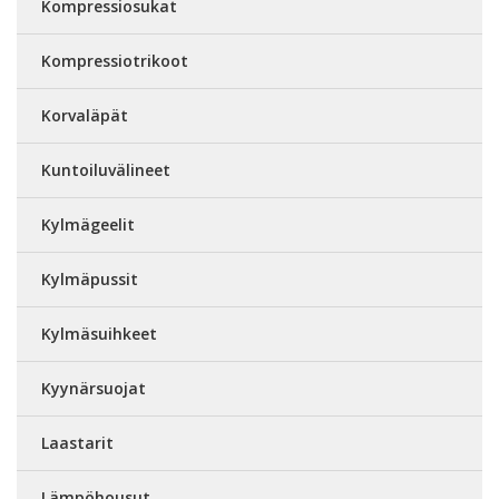
Kompressiosukat
Kompressiotrikoot
Korvaläpät
Kuntoiluvälineet
Kylmägeelit
Kylmäpussit
Kylmäsuihkeet
Kyynärsuojat
Laastarit
Lämpöhousut