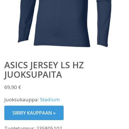
ASICS JERSEY LS HZ
JUOKSUPAITA
69,90
€
Juoksukauppa:
Stadium
SIIRRY KAUPPAAN »
Tuotetunnus:
235805102