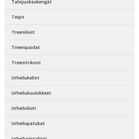
Talvijuoksukengät
Teipit
Treeniliivit
Treenipaidat
Treenitrikoot
Urheilukellot
Urheilukuulokkeet
Urheiluliivit
Urheilupatukat
Urheilurintaliivit