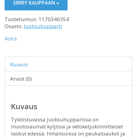
SIIRRY KAUPPAAN »
Tuotetunnus:
1170346354
Osasto:
Juoksuhupparit
Asics
Kuvaus
Arviot (0)
Kuvaus
Tyköistuvassa juoksuhupparissa on
muotosaumat kyljissä ja vetoketjukiinnitteiset
taskut edessä. Hihansuissa on peukaloaukot ja