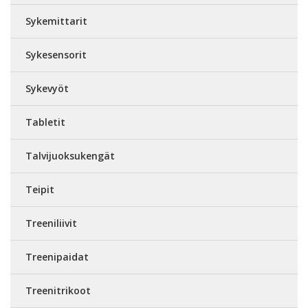
Sykemittarit
Sykesensorit
Sykevyöt
Tabletit
Talvijuoksukengät
Teipit
Treeniliivit
Treenipaidat
Treenitrikoot