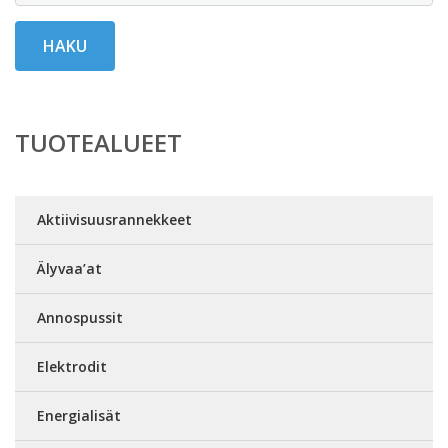
HAKU
TUOTEALUEET
Aktiivisuusrannekkeet
Älyvaa’at
Annospussit
Elektrodit
Energialisät