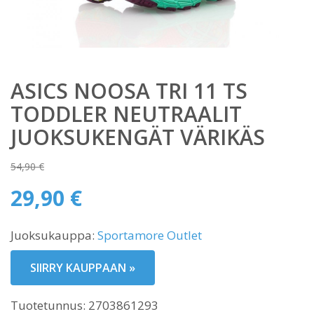
ASICS NOOSA TRI 11 TS
TODDLER NEUTRAALIT
JUOKSUKENGÄT VÄRIKÄS
54,90
€
Alkuperäinen
29,90
€
hinta
Nykyinen
oli:
Juoksukauppa:
Sportamore Outlet
hinta
54,90 €.
on:
SIIRRY KAUPPAAN »
29,90 €.
Tuotetunnus:
2703861293