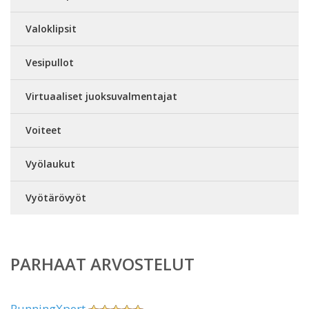
Valoklipsit
Vesipullot
Virtuaaliset juoksuvalmentajat
Voiteet
Vyölaukut
Vyötärövyöt
PARHAAT ARVOSTELUT
RunningXpert