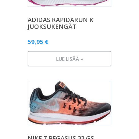
ADIDAS RAPIDARUN K
JUOKSUKENGÄT
59,95
€
LUE LISÄÄ »
NIKE Z PEGASUS 33 GS