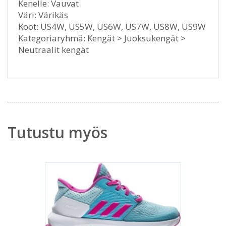
Kenelle: Vauvat
Väri: Värikäs
Koot: US4W, US5W, US6W, US7W, US8W, US9W
Kategoriaryhmä: Kengät > Juoksukengät >
Neutraalit kengät
Tutustu myös