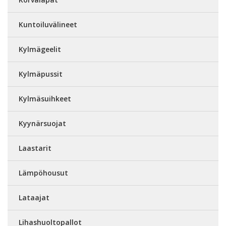
Kuntoiluvälineet
Kylmägeelit
Kylmäpussit
Kylmäsuihkeet
Kyynärsuojat
Laastarit
Lämpöhousut
Lataajat
Lihashuoltopallot