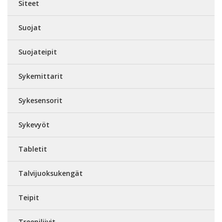
Siteet
Suojat
Suojateipit
Sykemittarit
Sykesensorit
Sykevyöt
Tabletit
Talvijuoksukengät
Teipit
Treeniliivit