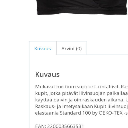
Kuvaus
Arviot (0)
Kuvaus
Mukavat medium support -rintaliivit. Ras
kupit, jotka pitävät liivinsuojan paikalla
käyttää päivin ja öin raskauden aikana. 
Raskaus- ja imetysaikaan Kupit liivinsuoj
elastaania Standard 100 by OEKO-TEX -se
EAN: 2200035663531