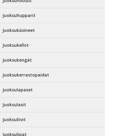
Juoksuhousut
Juoksuhupparit
Juoksukäsineet
Juoksukellot
Juoksukengät
Juoksukerrastopaidat
Juoksulapaset
Juoksulasit
Juoksuliivit
Juoksulipat