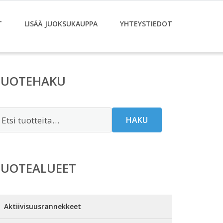
T
LISÄÄ JUOKSUKAUPPA
YHTEYSTIEDOT
TUOTEHAKU
tsi:
HAKU
TUOTEALUEET
Aktiivisuusrannekkeet