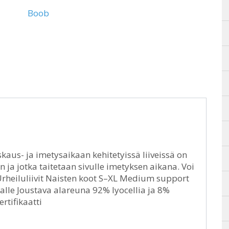
Boob
kaus- ja imetysaikaan kehitetyissä liiveissä on
an ja jotka taitetaan sivulle imetyksen aikana. Voi
Urheiluliivit Naisten koot S–XL Medium support
alle Joustava alareuna 92% lyocellia ja 8%
rtifikaatti