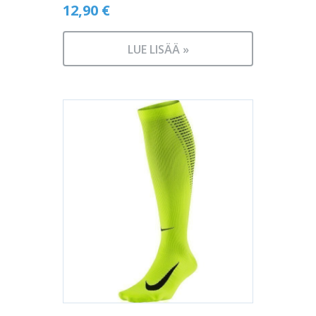
12,90
€
LUE LISÄÄ »