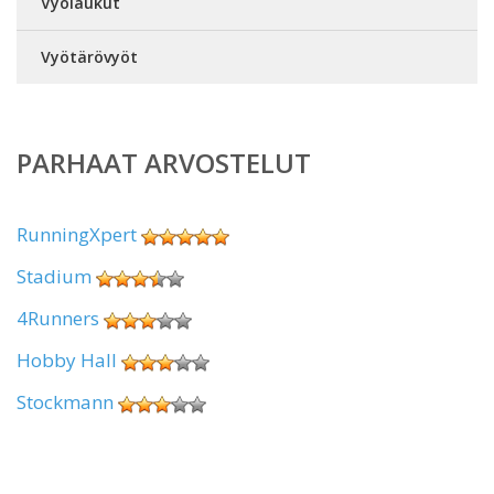
Vyölaukut
Vyötärövyöt
PARHAAT ARVOSTELUT
RunningXpert
Stadium
4Runners
Hobby Hall
Stockmann