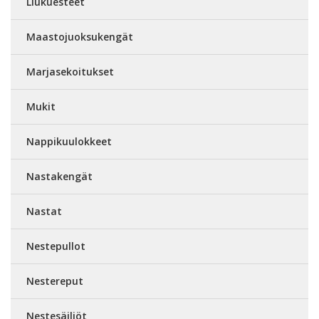
Liukuesteet
Maastojuoksukengät
Marjasekoitukset
Mukit
Nappikuulokkeet
Nastakengät
Nastat
Nestepullot
Nestereput
Nestesäiliöt