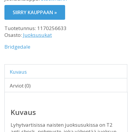
SIIRRY KAUPPAAN »
Tuotetunnus:
1170256633
Osasto:
Juoksusukat
Bridgedale
Kuvaus
Arviot (0)
Kuvaus
Lyhytvartisissa naisten juoksusukissa on T2
anti-shock -pehmuste, joka vähentää juoksun