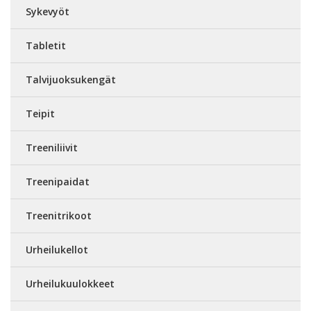
Sykevyöt
Tabletit
Talvijuoksukengät
Teipit
Treeniliivit
Treenipaidat
Treenitrikoot
Urheilukellot
Urheilukuulokkeet