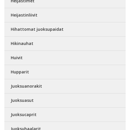
Heijastimet
Heijastinliivit
Hihattomat juoksupaidat
Hikinauhat
Huivit
Hupparit
Juoksuanorakit
Juoksuasut
Juoksucaprit
Juoksuhaalarit