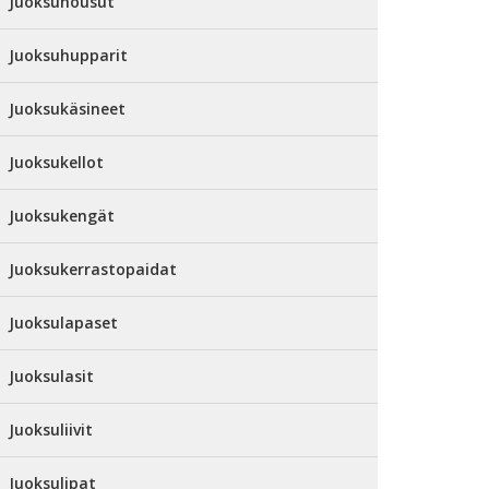
Juoksuhousut
Juoksuhupparit
Juoksukäsineet
Juoksukellot
Juoksukengät
Juoksukerrastopaidat
Juoksulapaset
Juoksulasit
Juoksuliivit
Juoksulipat