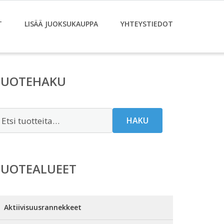
T
LISÄÄ JUOKSUKAUPPA
YHTEYSTIEDOT
TUOTEHAKU
tsi:
HAKU
TUOTEALUEET
Aktiivisuusrannekkeet