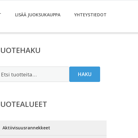
T
LISÄÄ JUOKSUKAUPPA
YHTEYSTIEDOT
TUOTEHAKU
tsi:
HAKU
TUOTEALUEET
Aktiivisuusrannekkeet