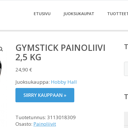
ETUSIVU
JUOKSUKAUPAT
TUOTTEE
GYMSTICK PAINOLIIVI
2,5 KG
E
24,90
€
Juoksukauppa:
Hobby Hall
SIIRRY KAUPPAAN »
Tuotetunnus:
3113018309
Osasto:
Painoliivit