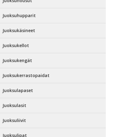
Juoksuhousut
Juoksuhupparit
Juoksukäsineet
Juoksukellot
Juoksukengät
Juoksukerrastopaidat
Juoksulapaset
Juoksulasit
Juoksuliivit
Juoksulipat