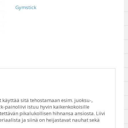
Gymstick
it käyttää sitä tehostamaan esim. juoksu-,
k-painoliivi istuu hyvin kaikenkokoisille
stettävän pikalukollisen hihnansa ansiosta. Liivi
aalista ja siinä on heijastavat nauhat sekä