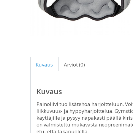
Kuvaus
Arviot (0)
Kuvaus
Painoliivi tuo lisätehoa harjoitteluun. Vo
liikkuvuus- ja hyppyharjoittelua. Gymstic
käyttäjille ja pysyy napakasti päällä kiri
on valmistettu mukavasta neopreenimateri
etu- että takapuolella.