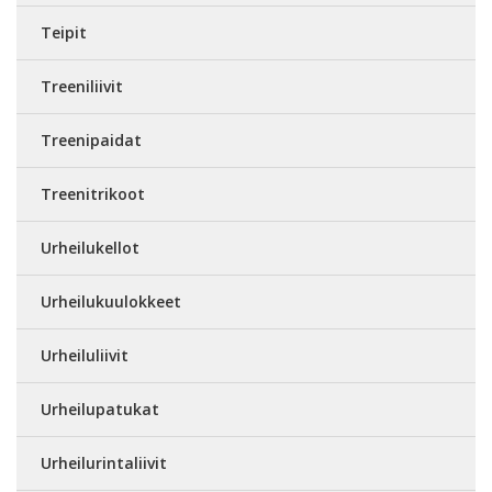
Teipit
Treeniliivit
Treenipaidat
Treenitrikoot
Urheilukellot
Urheilukuulokkeet
Urheiluliivit
Urheilupatukat
Urheilurintaliivit