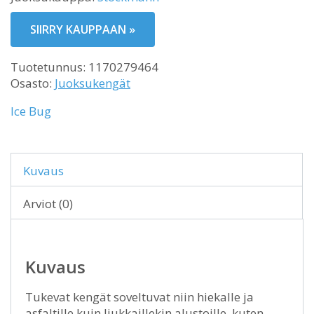
SIIRRY KAUPPAAN »
Tuotetunnus:
1170279464
Osasto:
Juoksukengät
Ice Bug
Kuvaus
Arviot (0)
Kuvaus
Tukevat kengät soveltuvat niin hiekalle ja
asfaltille kuin liukkaillekin alustoille, kuten