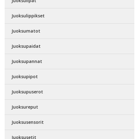
Juoksulipat
Juoksulippikset
Juoksumatot
Juoksupaidat
Juoksupannat
Juoksupipot
Juoksupuserot
Juoksureput
Juoksusensorit
Juoksusetit