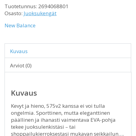
Tuotetunnus:
2694068801
Osasto:
Juoksukengät
New Balance
Kuvaus
Arviot (0)
Kuvaus
Kevyt ja hieno, 575v2 kanssa ei voi tulla
ongelmia. Sporttinen, mutta eleganttinen
päällinen ja ihanasti vaimentava EVA-pohja
tekee juoksulenkistäsi – tai
shoppailukierroksestasi mukavan seikkailun….