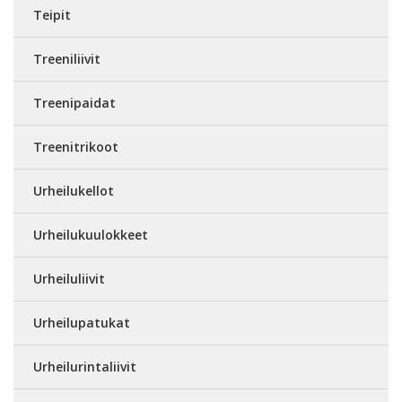
Teipit
Treeniliivit
Treenipaidat
Treenitrikoot
Urheilukellot
Urheilukuulokkeet
Urheiluliivit
Urheilupatukat
Urheilurintaliivit