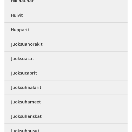
Hikinauhat
Huivit
Hupparit
Juoksuanorakit
Juoksuasut
Juoksucaprit
Juoksuhaalarit
Juoksuhameet
Juoksuhanskat
Juoksuhousut