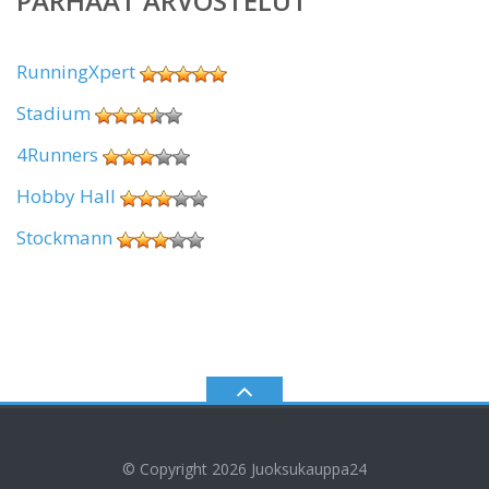
PARHAAT ARVOSTELUT
RunningXpert
Stadium
4Runners
Hobby Hall
Stockmann
© Copyright 2026
Juoksukauppa24