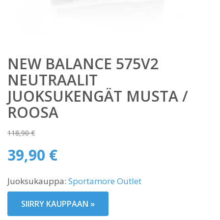
NEW BALANCE 575V2
NEUTRAALIT
JUOKSUKENGÄT MUSTA /
ROOSA
118,90
€
Alkuperäinen
39,90
€
hinta
Nykyinen
oli:
Juoksukauppa:
Sportamore Outlet
hinta
118,90 €.
on:
SIIRRY KAUPPAAN »
39,90 €.