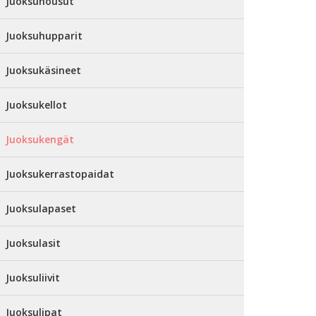
Juoksuhousut
Juoksuhupparit
Juoksukäsineet
Juoksukellot
Juoksukengät
Juoksukerrastopaidat
Juoksulapaset
Juoksulasit
Juoksuliivit
Juoksulipat