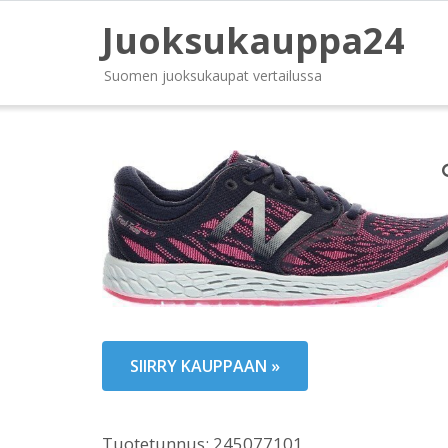
Juoksukauppa24
Suomen juoksukaupat vertailussa
SIIRRY KAUPPAAN »
Tuotetunnus:
245077101