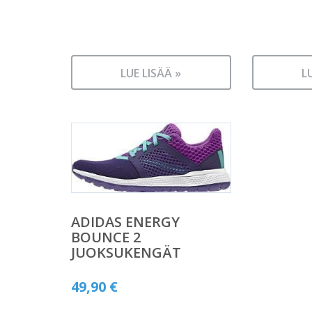
LUE LISÄÄ »
L
ADIDAS ENERGY
BOUNCE 2
JUOKSUKENGÄT
49,90
€