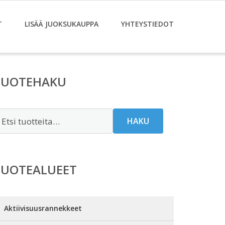
T
LISÄÄ JUOKSUKAUPPA
YHTEYSTIEDOT
TUOTEHAKU
tsi:
HAKU
TUOTEALUEET
Aktiivisuusrannekkeet