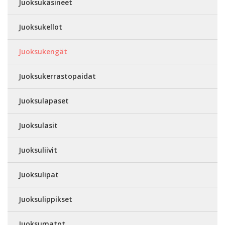
Juoksukäsineet
Juoksukellot
Juoksukengät
Juoksukerrastopaidat
Juoksulapaset
Juoksulasit
Juoksuliivit
Juoksulipat
Juoksulippikset
Juoksumatot