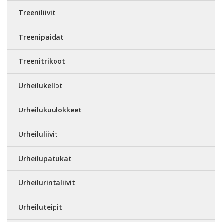
Treeniliivit
Treenipaidat
Treenitrikoot
Urheilukellot
Urheilukuulokkeet
Urheiluliivit
Urheilupatukat
Urheilurintaliivit
Urheiluteipit