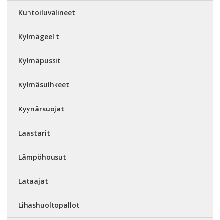
Kuntoiluvälineet
Kylmägeelit
Kylmäpussit
Kylmäsuihkeet
Kyynärsuojat
Laastarit
Lämpöhousut
Lataajat
Lihashuoltopallot