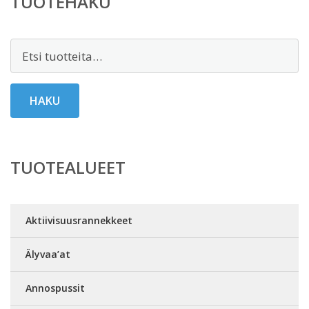
TUOTEHAKU
Etsi:
HAKU
TUOTEALUEET
Aktiivisuusrannekkeet
Älyvaa’at
Annospussit