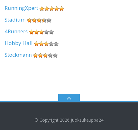
RunningXpert
Stadium
4Runners
Hobby Hall
Stockmann
© Copyright 2026
Juoksukauppa24