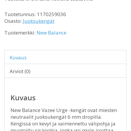
Tuotetunnus:
1170259036
Osasto:
Juoksukengät
Tuotemerkki:
New Balance
Kuvaus
Arviot (0)
Kuvaus
New Balance Vazee Urge -kengät ovat miesten
neutraalit juoksukengät 6 mm dropilla.
Kengissä on kevyt ja vaimennettu välipohja ja
muotoiltu sisäpohja, jonka voi myös irrottaa.