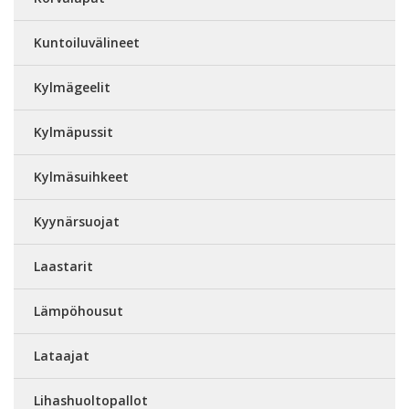
Kuntoiluvälineet
Kylmägeelit
Kylmäpussit
Kylmäsuihkeet
Kyynärsuojat
Laastarit
Lämpöhousut
Lataajat
Lihashuoltopallot