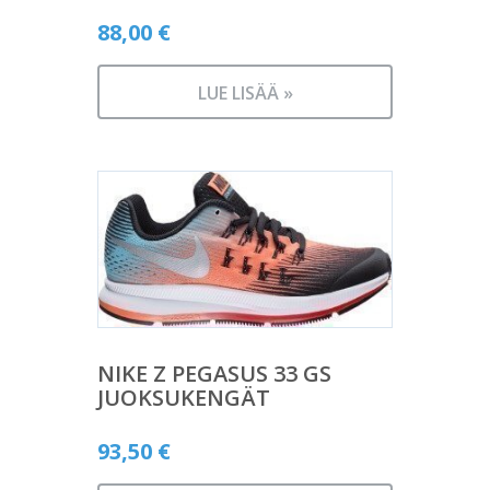
88,00
€
LUE LISÄÄ »
NIKE Z PEGASUS 33 GS
JUOKSUKENGÄT
93,50
€