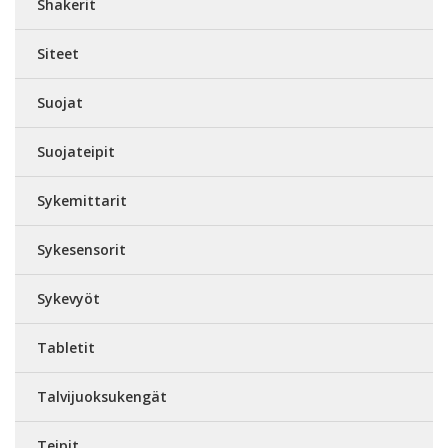
Shakerit
Siteet
Suojat
Suojateipit
Sykemittarit
Sykesensorit
Sykevyöt
Tabletit
Talvijuoksukengät
Teipit