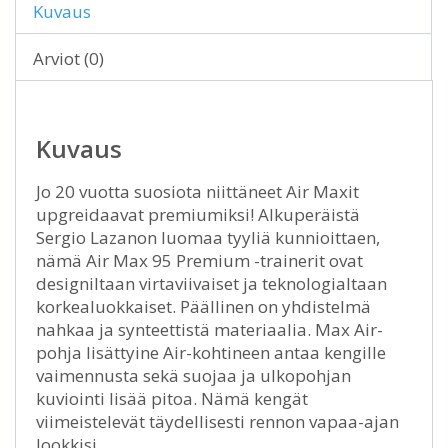
Kuvaus
Arviot (0)
Kuvaus
Jo 20 vuotta suosiota niittäneet Air Maxit
upgreidaavat premiumiksi! Alkuperäistä
Sergio Lazanon luomaa tyyliä kunnioittaen,
nämä Air Max 95 Premium -trainerit ovat
designiltaan virtaviivaiset ja teknologialtaan
korkealuokkaiset. Päällinen on yhdistelmä
nahkaa ja synteettistä materiaalia. Max Air-
pohja lisättyine Air-kohtineen antaa kengille
vaimennusta sekä suojaa ja ulkopohjan
kuviointi lisää pitoa. Nämä kengät
viimeistelevät täydellisesti rennon vapaa-ajan
lookkisi.