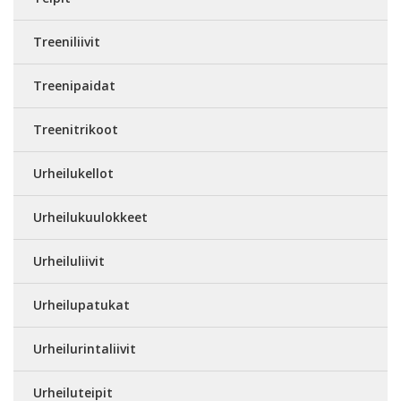
Treeniliivit
Treenipaidat
Treenitrikoot
Urheilukellot
Urheilukuulokkeet
Urheiluliivit
Urheilupatukat
Urheilurintaliivit
Urheiluteipit