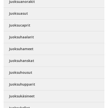
Juoksuanorakit
Juoksuasut
Juoksucaprit
Juoksuhaalarit
Juoksuhameet
Juoksuhanskat
Juoksuhousut
Juoksuhupparit
Juoksukäsineet
Juoksukellot