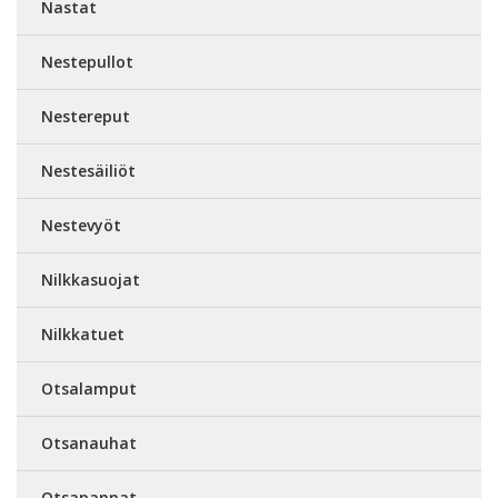
Nastat
Nestepullot
Nestereput
Nestesäiliöt
Nestevyöt
Nilkkasuojat
Nilkkatuet
Otsalamput
Otsanauhat
Otsapannat