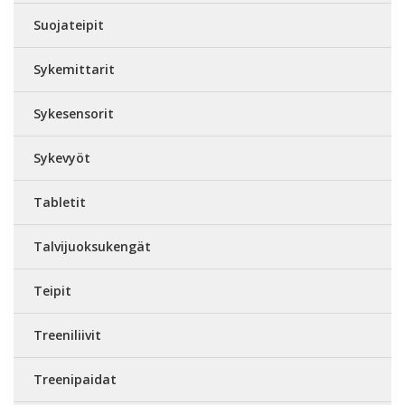
Suojateipit
Sykemittarit
Sykesensorit
Sykevyöt
Tabletit
Talvijuoksukengät
Teipit
Treeniliivit
Treenipaidat