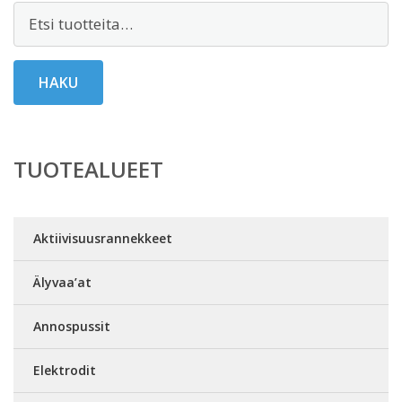
Etsi:
HAKU
TUOTEALUEET
Aktiivisuusrannekkeet
Älyvaa’at
Annospussit
Elektrodit