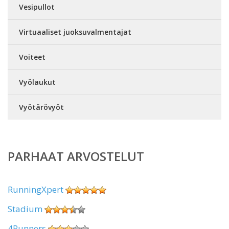
Vesipullot
Virtuaaliset juoksuvalmentajat
Voiteet
Vyölaukut
Vyötärövyöt
PARHAAT ARVOSTELUT
RunningXpert
Stadium
4Runners