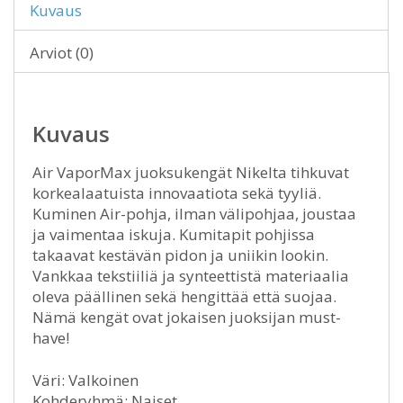
Kuvaus
Arviot (0)
Kuvaus
Air VaporMax juoksukengät Nikelta tihkuvat
korkealaatuista innovaatiota sekä tyyliä.
Kuminen Air-pohja, ilman välipohjaa, joustaa
ja vaimentaa iskuja. Kumitapit pohjissa
takaavat kestävän pidon ja uniikin lookin.
Vankkaa tekstiiliä ja synteettistä materiaalia
oleva päällinen sekä hengittää että suojaa.
Nämä kengät ovat jokaisen juoksijan must-
have!
Väri: Valkoinen
Kohderyhmä: Naiset