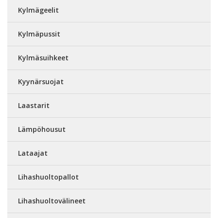
Kylmägeelit
Kylmäpussit
Kylmäsuihkeet
Kyynärsuojat
Laastarit
Lämpöhousut
Lataajat
Lihashuoltopallot
Lihashuoltovälineet