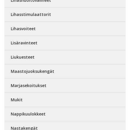
Lihashuoltovälineet
Lihasstimulaattorit
Lihasvoiteet
Lisäravinteet
Liukuesteet
Maastojuoksukengät
Marjasekoitukset
Mukit
Nappikuulokkeet
Nastakengät