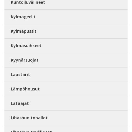
Kuntoiluvälineet
Kylmägeelit
Kylmäpussit
Kylmäsuihkeet
Kyynärsuojat
Laastarit
Lämpöhousut
Lataajat
Lihashuoltopallot