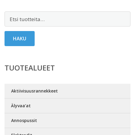
Etsi:
HAKU
TUOTEALUEET
Aktiivisuusrannekkeet
Älyvaa’at
Annospussit