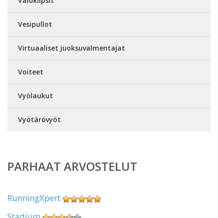
Valoklipsit
Vesipullot
Virtuaaliset juoksuvalmentajat
Voiteet
Vyölaukut
Vyötärövyöt
PARHAAT ARVOSTELUT
RunningXpert
Stadium