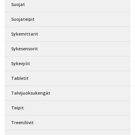
Suojat
Suojateipit
Sykemittarit
Sykesensorit
Sykevyöt
Tabletit
Talvijuoksukengät
Teipit
Treeniliivit