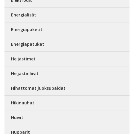
Elektrodit
Energialisät
Energiapaketit
Energiapatukat
Heijastimet
Heijastinliivit
Hihattomat juoksupaidat
Hikinauhat
Huivit
Hupparit