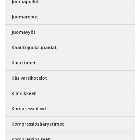
Juomapullot
Juomareput
Juomavyöt
Kääntöjuoksupaidat
Kaiuttimet
Käsivarsikotelot
Kiinnikkeet
Kompressioliivit
Kompressiosäärystimet
Kompressiositeet