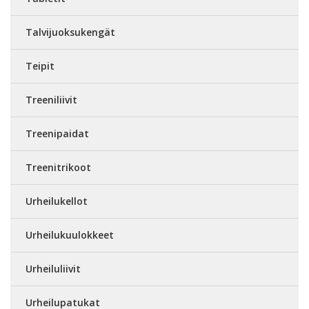
Talvijuoksukengät
Teipit
Treeniliivit
Treenipaidat
Treenitrikoot
Urheilukellot
Urheilukuulokkeet
Urheiluliivit
Urheilupatukat