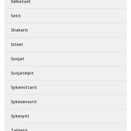
Selkätuet
Setit
Shakerit
Siteet
Suojat
Suojateipit
Sykemittarit
Sykesensorit
Sykevyöt
Tabletit