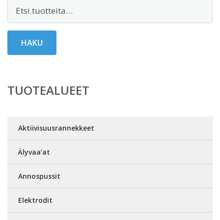
Etsi:
HAKU
TUOTEALUEET
Aktiivisuusrannekkeet
Älyvaa’at
Annospussit
Elektrodit