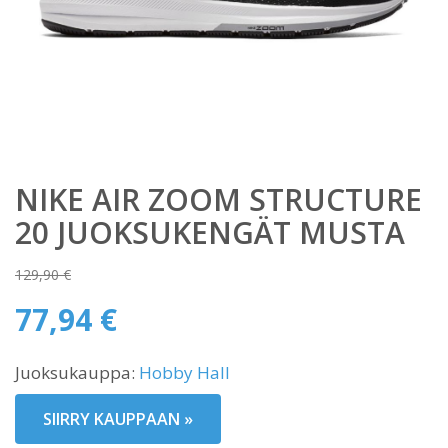
NIKE AIR ZOOM STRUCTURE
20 JUOKSUKENGÄT MUSTA
129,90
€
Alkuperäinen
77,94
€
hinta
Nykyinen
oli:
Juoksukauppa:
Hobby Hall
hinta
129,90 €.
on:
SIIRRY KAUPPAAN »
77,94 €.