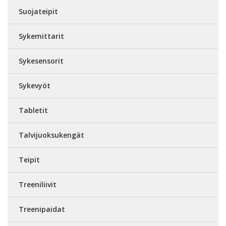
Suojateipit
Sykemittarit
Sykesensorit
Sykevyöt
Tabletit
Talvijuoksukengät
Teipit
Treeniliivit
Treenipaidat