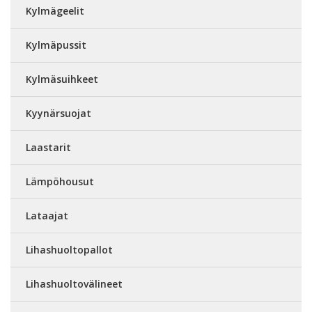
Kylmägeelit
Kylmäpussit
Kylmäsuihkeet
Kyynärsuojat
Laastarit
Lämpöhousut
Lataajat
Lihashuoltopallot
Lihashuoltovälineet