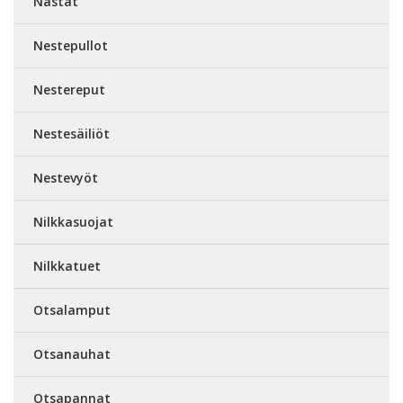
Nastat
Nestepullot
Nestereput
Nestesäiliöt
Nestevyöt
Nilkkasuojat
Nilkkatuet
Otsalamput
Otsanauhat
Otsapannat