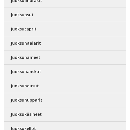
Juoksuanorakit
Juoksuasut
Juoksucaprit
Juoksuhaalarit
Juoksuhameet
Juoksuhanskat
Juoksuhousut
Juoksuhupparit
Juoksukäsineet
Juoksukellot