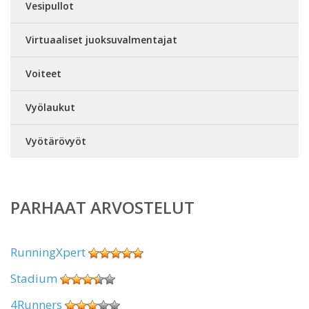
Vesipullot
Virtuaaliset juoksuvalmentajat
Voiteet
Vyölaukut
Vyötärövyöt
PARHAAT ARVOSTELUT
RunningXpert
Stadium
4Runners