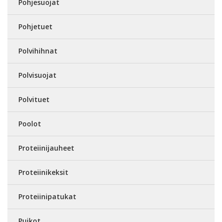
Pohjesuojat
Pohjetuet
Polvihihnat
Polvisuojat
Polvituet
Poolot
Proteiinijauheet
Proteiinikeksit
Proteiinipatukat
Puikot