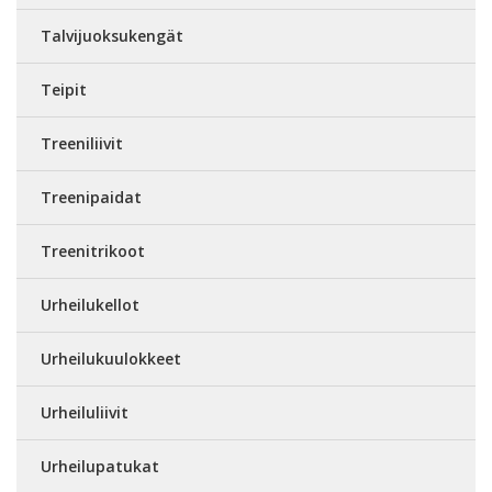
Talvijuoksukengät
Teipit
Treeniliivit
Treenipaidat
Treenitrikoot
Urheilukellot
Urheilukuulokkeet
Urheiluliivit
Urheilupatukat