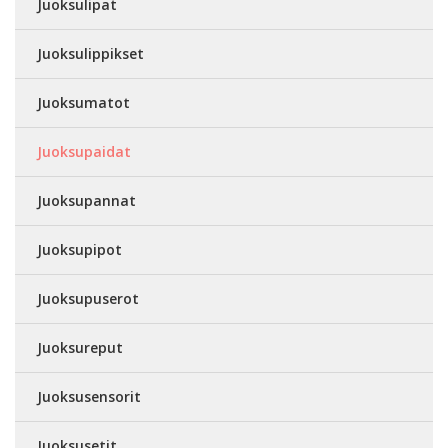
Juoksulipat
Juoksulippikset
Juoksumatot
Juoksupaidat
Juoksupannat
Juoksupipot
Juoksupuserot
Juoksureput
Juoksusensorit
Juoksusetit