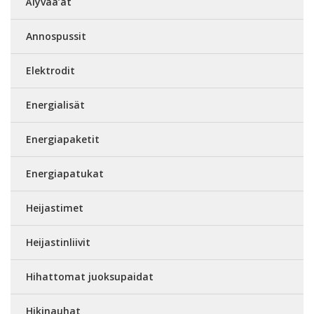
Älyvaa’at
Annospussit
Elektrodit
Energialisät
Energiapaketit
Energiapatukat
Heijastimet
Heijastinliivit
Hihattomat juoksupaidat
Hikinauhat