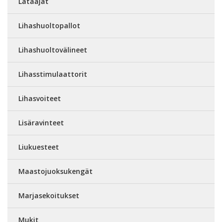
Lataajat
Lihashuoltopallot
Lihashuoltovälineet
Lihasstimulaattorit
Lihasvoiteet
Lisäravinteet
Liukuesteet
Maastojuoksukengät
Marjasekoitukset
Mukit