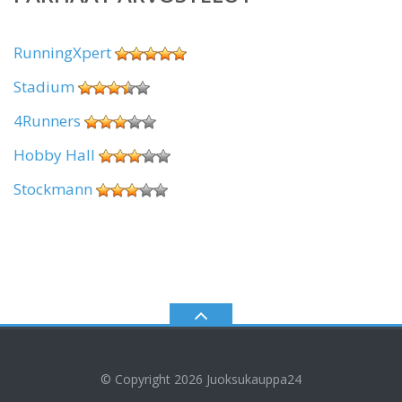
RunningXpert
Stadium
4Runners
Hobby Hall
Stockmann
© Copyright 2026
Juoksukauppa24