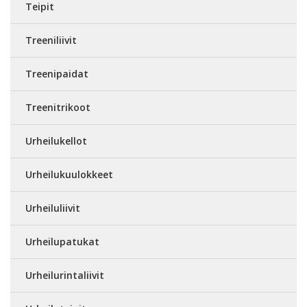
Teipit
Treeniliivit
Treenipaidat
Treenitrikoot
Urheilukellot
Urheilukuulokkeet
Urheiluliivit
Urheilupatukat
Urheilurintaliivit