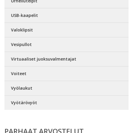
Urheiluteipit
USB-kaapelit
Valoklipsit
Vesipullot
Virtuaaliset juoksuvalmentajat
Voiteet
Vyölaukut
Vyötärövyöt
PARHAAT ARVOSTELUT