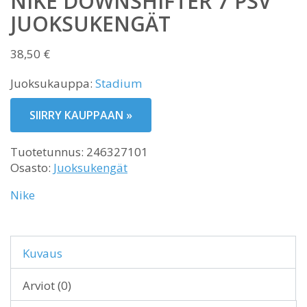
NIKE DOWNSHIFTER 7 PSV
JUOKSUKENGÄT
38,50
€
Juoksukauppa:
Stadium
SIIRRY KAUPPAAN »
Tuotetunnus:
246327101
Osasto:
Juoksukengät
Nike
Kuvaus
Arviot (0)