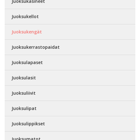
Juoksukäsineet
Juoksukellot
Juoksukengät
Juoksukerrastopaidat
Juoksulapaset
Juoksulasit
Juoksuliivit
Juoksulipat
Juoksulippikset
Juoksumatot