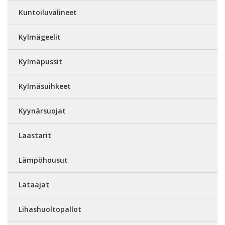
Kuntoiluvälineet
Kylmägeelit
Kylmäpussit
Kylmäsuihkeet
Kyynärsuojat
Laastarit
Lämpöhousut
Lataajat
Lihashuoltopallot