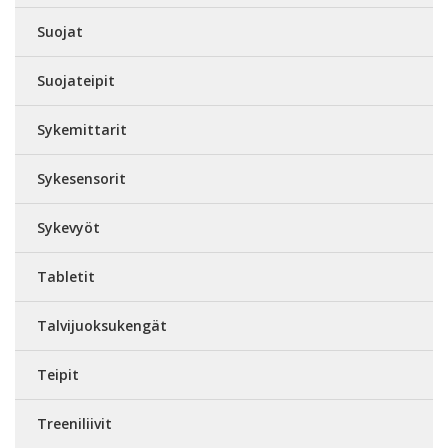
Suojat
Suojateipit
Sykemittarit
Sykesensorit
Sykevyöt
Tabletit
Talvijuoksukengät
Teipit
Treeniliivit