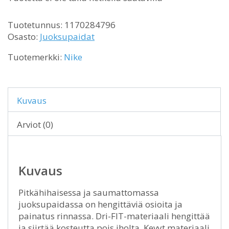
Tuotetunnus:
1170284796
Osasto:
Juoksupaidat
Tuotemerkki:
Nike
Kuvaus
Arviot (0)
Kuvaus
Pitkähihaisessa ja saumattomassa
juoksupaidassa on hengittäviä osioita ja
painatus rinnassa. Dri-FIT-materiaali hengittää
ja siirtää kosteutta pois iholta. Kevyt materiaali