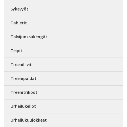
Sykevyöt
Tabletit
Talvijuoksukengät
Teipit
Treeniliivit
Treenipaidat
Treenitrikoot
Urheilukellot
Urheilukuulokkeet