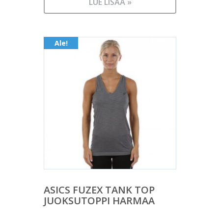
hinta
60,50 €.
LUE LISÄÄ »
on:
23,00 €.
Ale!
ASICS FUZEX TANK TOP
JUOKSUTOPPI HARMAA