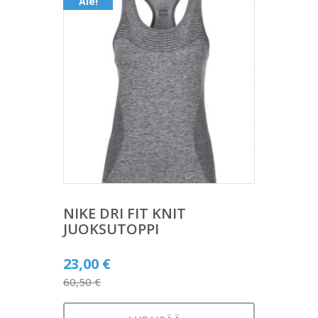
Ale!
NIKE DRI FIT KNIT
JUOKSUTOPPI
Alkuperäinen
23,00
€
hinta
60,50
€
Nykyinen
oli: