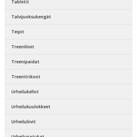
Tabletit
Talvijuoksukengät
Teipit
Treeniliivit
Treenipaidat
Treenitrikoot
Urheilukellot
Urheilukuulokkeet
Urheiluliivit
Urheilupatukat