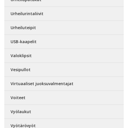
Urheilurintaliivit
Urheiluteipit
USB-kaapelit
Valoklipsit
Vesipullot
Virtuaaliset juoksuvalmentajat
Voiteet
Vyölaukut
Vyötärövyöt