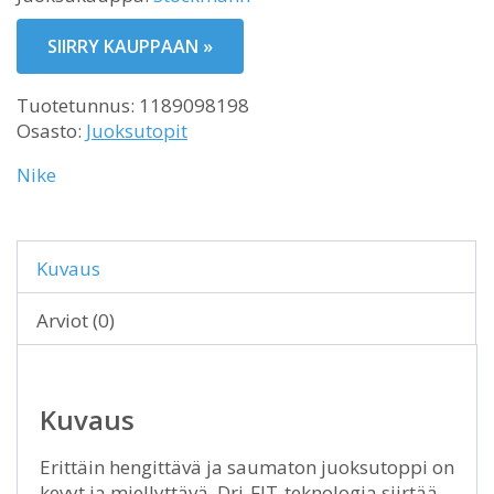
SIIRRY KAUPPAAN »
Tuotetunnus:
1189098198
Osasto:
Juoksutopit
Nike
Kuvaus
Arviot (0)
Kuvaus
Erittäin hengittävä ja saumaton juoksutoppi on
kevyt ja miellyttävä. Dri-FIT-teknologia siirtää