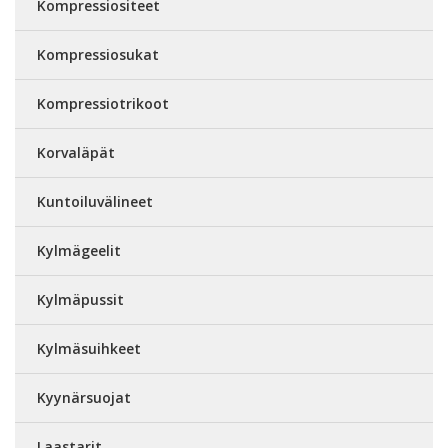
Kompressiositeet
Kompressiosukat
Kompressiotrikoot
Korvaläpät
Kuntoiluvälineet
Kylmägeelit
Kylmäpussit
Kylmäsuihkeet
Kyynärsuojat
Laastarit