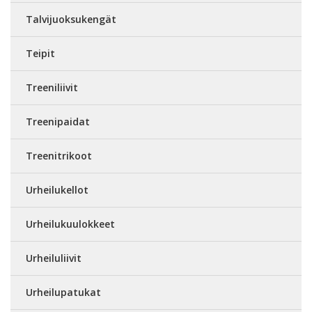
Talvijuoksukengät
Teipit
Treeniliivit
Treenipaidat
Treenitrikoot
Urheilukellot
Urheilukuulokkeet
Urheiluliivit
Urheilupatukat