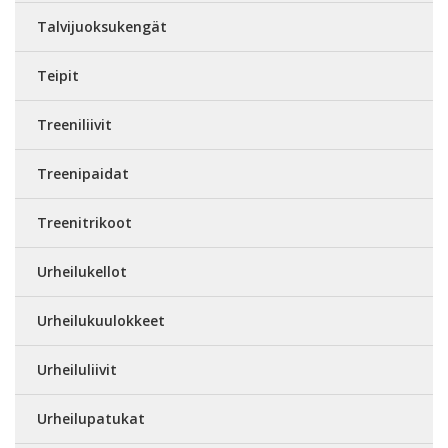
Talvijuoksukengät
Teipit
Treeniliivit
Treenipaidat
Treenitrikoot
Urheilukellot
Urheilukuulokkeet
Urheiluliivit
Urheilupatukat